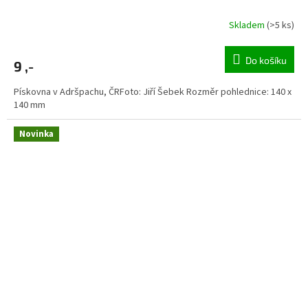
Skladem
(>5 ks)
Do košíku
9 ,-
Pískovna v Adršpachu, ČRFoto: Jiří Šebek Rozměr pohlednice: 140 x
140 mm
Novinka