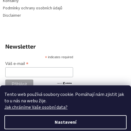
Kontakty
Podmínky ochrany osobních údajů
Disclaimer
Newsletter
*
indicates required
*
Váš e-mail
Tento web používá soubory cookie. Pomáhají nám zjistit jak
to u nás na webu žije.
Jak chráníme Vaše osobní data?
Nastavení
Vytvořil Shoptet