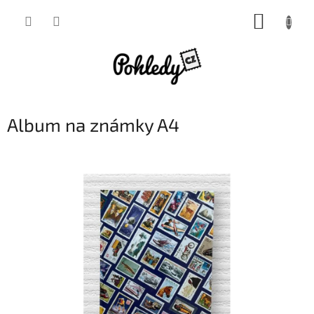
Přejít
NÁKUP
na
obsah
KOŠÍK
Album na známky A4