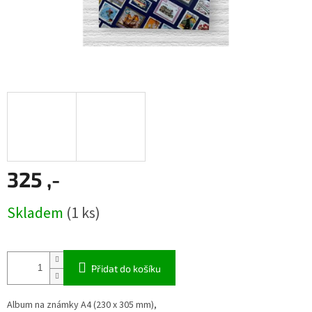
325 ,-
Měrná
Skladem
(1 ks)
cena:
Přidat do košíku
Album na známky A4 (
230 x 305 mm),