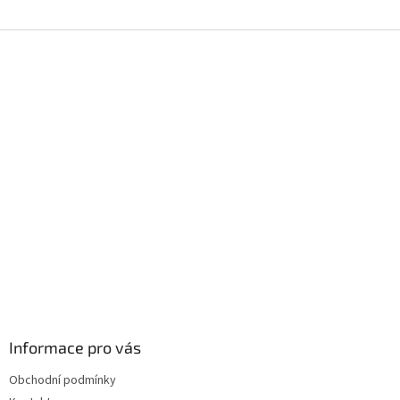
Z
á
p
a
t
í
Informace pro vás
Obchodní podmínky