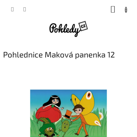
Přejít
NÁKUP
na
obsah
KOŠÍK
Pohlednice Maková panenka 12