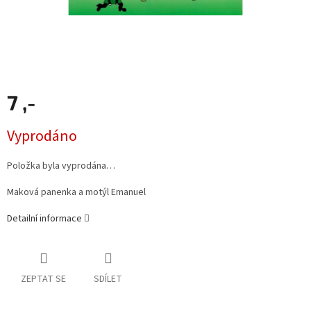
7 ,-
Měrná
Vyprodáno
cena:
Položka byla vyprodána…
Maková panenka a motýl Emanuel
Detailní informace
ZEPTAT SE
SDÍLET