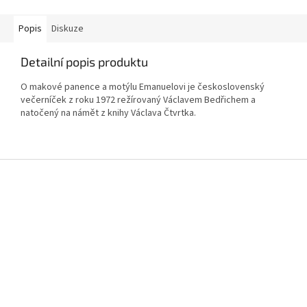
Popis
Diskuze
Detailní popis produktu
O makové panence a motýlu Emanuelovi je československý
večerníček z roku 1972 režírovaný Václavem Bedřichem a
natočený na námět z knihy Václava Čtvrtka.
Z
á
p
a
t
í