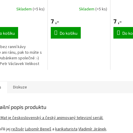
Skladem
(>5 ks)
Skladem
(>5 ks)
7 ,-
7 ,-
o košíku
Do košíku
Do ko
bez ranní kávy
 ani ránu, pak to máte s
Dubánkem společné :-)
 Petr Václavek Velikost
nice 125 x 176 mm.
s
Diskuze
ailní popis produktu
 Mat je československý a český animovaný televizní seriál.
řili jej
režisér
Lubomír Beneš
a
karikaturista
Vladimír Jiránek
.