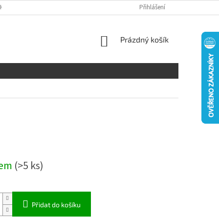
H ÚDAJŮ
DISCLAIMER
Přihlášení
NÁKUPNÍ
Prázdný košík
KOŠÍK
dem
(>5 ks)
Přidat do košíku