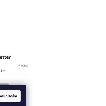
etter
*
indicates required
*
il
Souhlasím