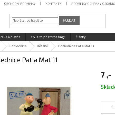
OBCHODNÍ PODMÍNKY
KONTAKTY
PODMÍNKY OCHRANY OSOBNÍC
HLEDAT
rava a platba
Co je to postcrossing?
Články
Pohlednice
Dětské
Pohlednice Pat a Mat 11
ednice Pat a Mat 11
7 ,-
Měrná
Skla
cena: