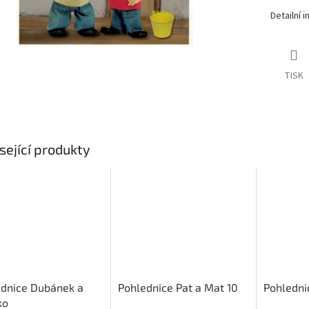
Detailní 
TISK
sející produkty
ednice Dubánek a
Pohlednice Pat a Mat 10
Pohledni
ko