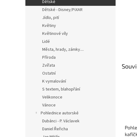
n
Dětské
e
Dětské - Disney/PiXAR
l
Jídlo, pití
Květiny
Květinové víly
Lidé
Města, hrady, zámky....
Příroda
Souvi
Zvířata
Ostatní
K vymalování
S textem, blahopřání
Velikonoce
Vánoce
Pohlednice autorské
Dubánci - P. Václavek
Pohl
Daniel Řeřicha
kafíč