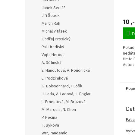
Jan Miklín
Janek Sedlář
Jiří Šebek
10 ,-
Martin Rak
Michal Vitásek
D
Ondřej Prosický
Pali Hradiský
Pokud 
nedáte
Vojta Herout
tímto 
A. Dětinská
Autor:
pohled
E. Hanoutová, A. Roudnická
E. Podzimková
G. Boissonnard, I. Löök
Popi
J. Lada, A. Ladová, J. Foglar
L. Ernestová, M. Brožová
Det
M. Marquis, N. Chen
P. Pecina
Pat a
T. Bykova
Vytvo
Wrr, Pandemic