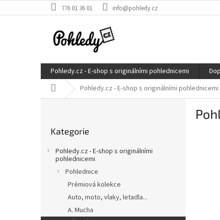
Přejít
776 01 36 01
info@pohledy.cz
na
obsah
Pohledy.cz - E-shop s originálními pohlednicemi
Dop
Domů
Pohledy.cz - E-shop s originálními pohlednicemi
P
Pohl
o
Přeskočit
s
Kategorie
kategorie
t
r
Pohledy.cz - E-shop s originálními
a
pohlednicemi
n
Pohlednice
n
Prémiová kolekce
í
Auto, moto, vlaky, letadla...
p
A. Mucha
a