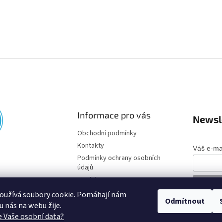
Informace pro vás
Newsl
Obchodní podmínky
Kontakty
Váš e-ma
Podmínky ochrany osobních
údajů
Disclaimer
oužívá soubory cookie. Pomáhají nám
Odmítnout
o u nás na webu žije.
 Vaše osobní data?