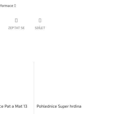
informace
ZEPTAT SE
SDÍLET
ce Pat a Mat 13
Pohlednice Super hrdina