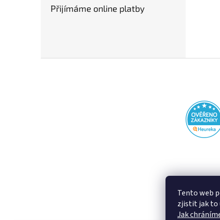
Přijímáme online platby
Z
á
p
a
t
í
Tento web p
zjistit jak t
Jak chráníme