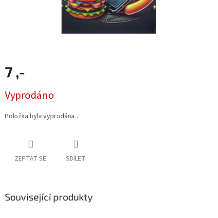
7 ,-
Měrná
Vyprodáno
cena:
Položka byla vyprodána…
ZEPTAT SE
SDÍLET
Související produkty