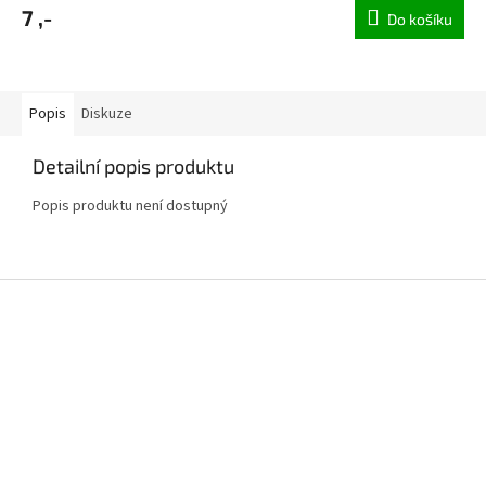
7 ,-
Do košíku
Popis
Diskuze
Detailní popis produktu
Popis produktu není dostupný
Z
á
p
a
t
í