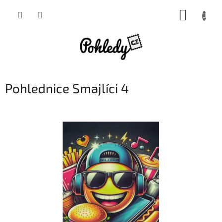
Přejít
NÁKUP
na
obsah
KOŠÍK
Pohlednice Smajlíci 4