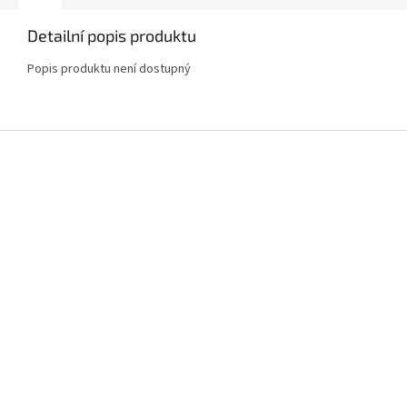
Detailní popis produktu
Popis produktu není dostupný
Z
á
p
a
t
í