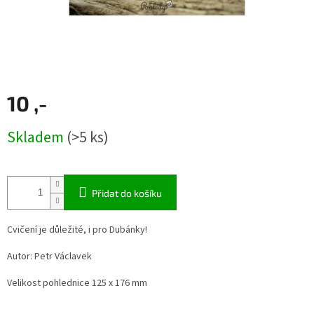
10 ,-
Měrná
Skladem
(>5 ks)
cena:
Přidat do košíku
Cvičení je důležité, i pro Dubánky!
Autor: Petr Václavek
Velikost pohlednice 125 x 176 mm