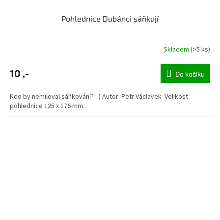
Pohlednice Dubánci sáňkují
Skladem
(>5 ks)
10 ,-
Do košíku
Kdo by nemiloval sáňkování? :-) Autor: Petr Václavek Velikost
pohlednice 125 x 176 mm.