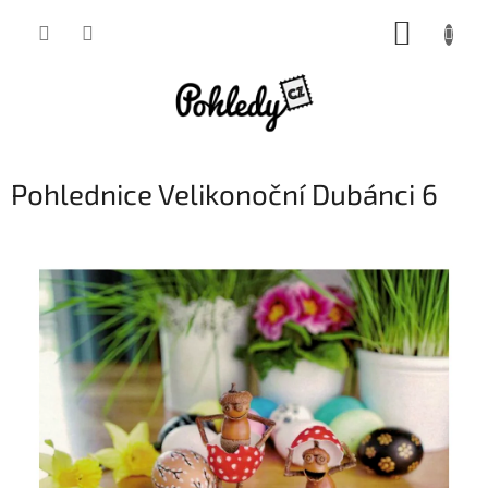
Přejít
NÁKUP
na
obsah
KOŠÍK
Pohlednice Velikonoční Dubánci 6