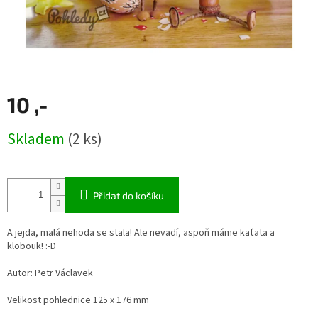
10 ,-
Měrná
Skladem
(2 ks)
cena:
Přidat do košíku
A jejda, malá nehoda se stala! Ale nevadí, aspoň máme kaťata a
klobouk! :-D
Autor: Petr Václavek
Velikost pohlednice 125 x 176 mm