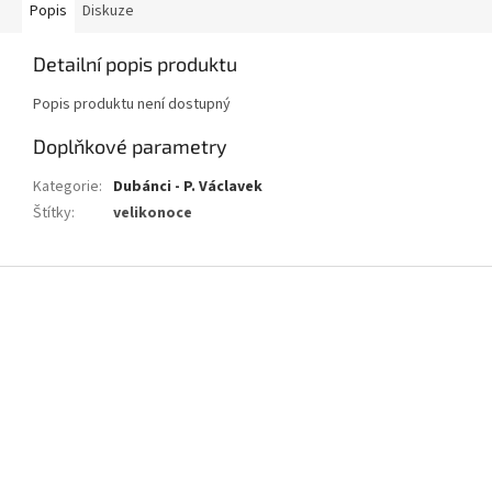
Popis
Diskuze
Detailní popis produktu
Popis produktu není dostupný
Doplňkové parametry
Kategorie
:
Dubánci - P. Václavek
Štítky
:
velikonoce
Z
á
p
a
t
í