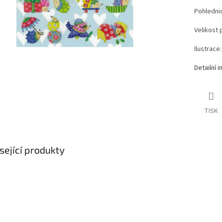
Pohlednic
Velikost 
Ilustrace
Detailní 
TISK
sející produkty