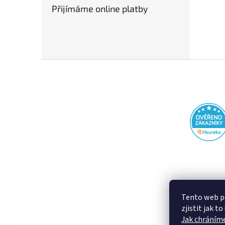
Přijímáme online platby
Z
á
p
a
t
í
Tento web p
zjistit jak t
Jak chráníme