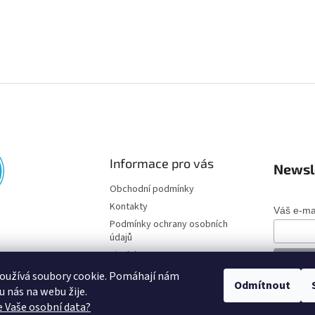
Informace pro vás
Newsl
Obchodní podmínky
Kontakty
Váš e-ma
Podmínky ochrany osobních
údajů
Disclaimer
oužívá soubory cookie. Pomáhají nám
Odmítnout
o u nás na webu žije.
 Vaše osobní data?