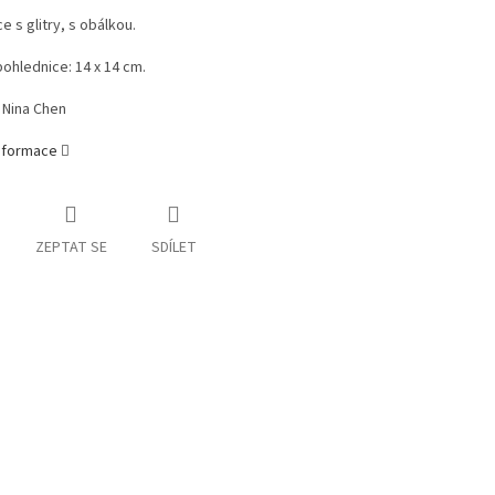
e s glitry, s obálkou.
pohlednice: 14 x 14 cm.
: Nina Chen
informace
ZEPTAT SE
SDÍLET