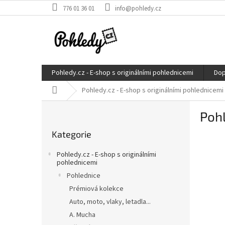
Přejít
776 01 36 01
info@pohledy.cz
na
obsah
Pohledy.cz - E-shop s originálními pohlednicemi
Dop
Domů
Pohledy.cz - E-shop s originálními pohlednicemi
P
Pohl
o
Přeskočit
s
Kategorie
kategorie
t
r
Pohledy.cz - E-shop s originálními
a
pohlednicemi
n
Pohlednice
n
Prémiová kolekce
í
Auto, moto, vlaky, letadla...
p
A. Mucha
a