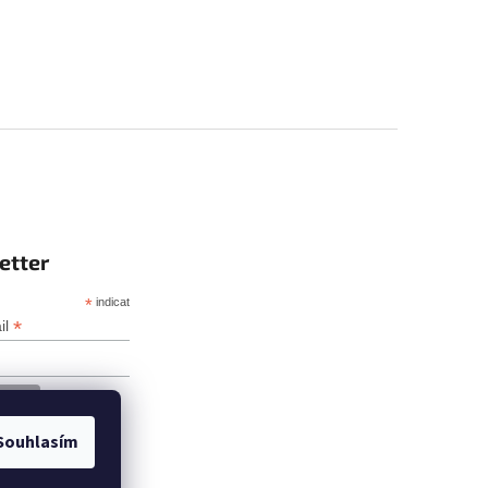
etter
*
indicates required
*
il
Souhlasím