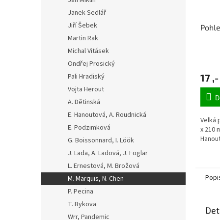
Jan Miklín
Janek Sedlář
Jiří Šebek
Pohle
Martin Rak
Michal Vitásek
Ondřej Prosický
Pali Hradiský
17 ,-
Vojta Herout
D
A. Dětinská
E. Hanoutová, A. Roudnická
Velká 
E. Podzimková
x 210 
Hanou
G. Boissonnard, I. Löök
J. Lada, A. Ladová, J. Foglar
L. Ernestová, M. Brožová
Popi
M. Marquis, N. Chen
P. Pecina
T. Bykova
Det
Wrr, Pandemic