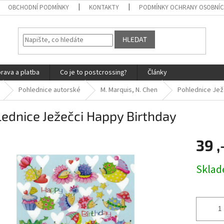
OBCHODNÍ PODMÍNKY
KONTAKTY
PODMÍNKY OCHRANY OSOBNÍC
HLEDAT
rava a platba
Co je to postcrossing?
Články
Pohlednice autorské
M. Marquis, N. Chen
Pohlednice Jež
ednice Ježečci Happy Birthday
39 ,
Měrná
Skla
cena: