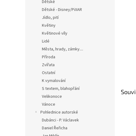
n
Dětské
e
Dětské - Disney/PiXAR
l
Jídlo, pití
Květiny
Květinové víly
Lidé
Města, hrady, zámky....
Příroda
Zvířata
Ostatní
K vymalování
S textem, blahopřání
Souvi
Velikonoce
Vánoce
Pohlednice autorské
Dubánci - P. Václavek
Daniel Řeřicha