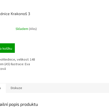
dnice Krakonoš 3
Skladem
(4 ks)
o košíku
pohlednice, velikost: 148
mm (A5) Ilustrace: Eva
tová
s
Diskuze
ailní popis produktu