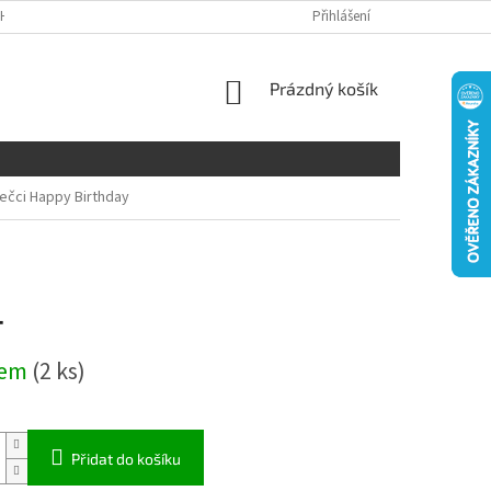
H ÚDAJŮ
DISCLAIMER
Přihlášení
NÁKUPNÍ
Prázdný košík
KOŠÍK
ečci Happy Birthday
-
dem
(2 ks)
Přidat do košíku