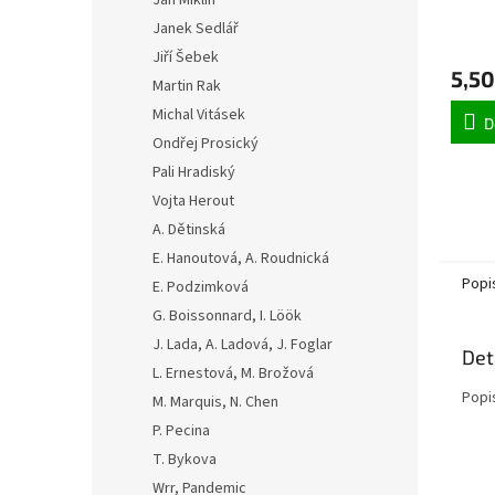
Jan Miklín
Janek Sedlář
Jiří Šebek
5,50
Martin Rak
Michal Vitásek
D
Ondřej Prosický
Pali Hradiský
Vojta Herout
A. Dětinská
E. Hanoutová, A. Roudnická
Popi
E. Podzimková
G. Boissonnard, I. Löök
J. Lada, A. Ladová, J. Foglar
Det
L. Ernestová, M. Brožová
Popi
M. Marquis, N. Chen
P. Pecina
T. Bykova
Wrr, Pandemic