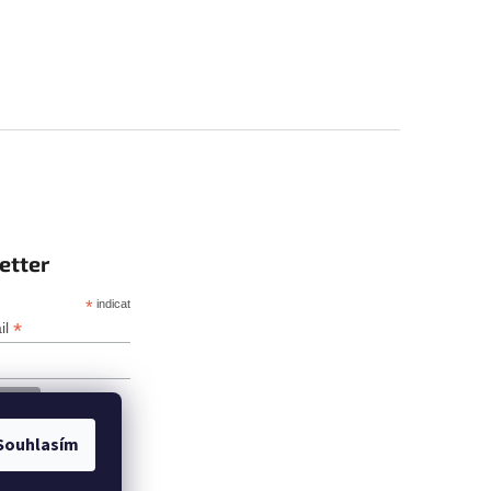
etter
*
indicates required
*
il
Souhlasím