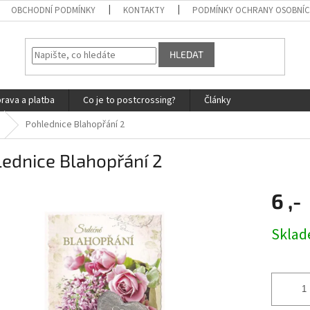
OBCHODNÍ PODMÍNKY
KONTAKTY
PODMÍNKY OCHRANY OSOBNÍC
HLEDAT
rava a platba
Co je to postcrossing?
Články
Pohlednice Blahopřání 2
ednice Blahopřání 2
6 ,-
Měrná
Skla
cena: