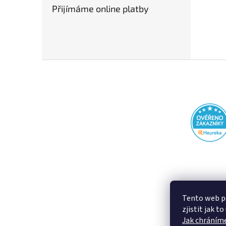
Přijímáme online platby
Z
á
p
a
t
í
Tento web p
zjistit jak t
Jak chráníme