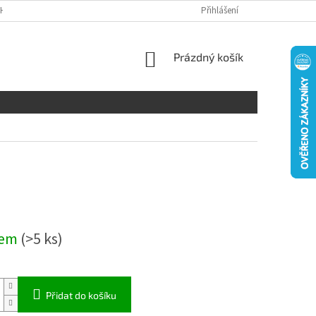
H ÚDAJŮ
DISCLAIMER
Přihlášení
NÁKUPNÍ
Prázdný košík
KOŠÍK
dem
(>5 ks)
Přidat do košíku