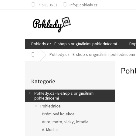
Přejít
776 01 36 01
info@pohledy.cz
na
obsah
Pohledy.cz - E-shop s originálními pohlednicemi
Dop
Domů
Pohledy.cz - E-shop s originálními pohlednicemi
P
Pohl
o
Přeskočit
s
Kategorie
kategorie
t
r
Pohledy.cz - E-shop s originálními
a
pohlednicemi
n
Pohlednice
n
Prémiová kolekce
í
Auto, moto, vlaky, letadla...
p
A. Mucha
a