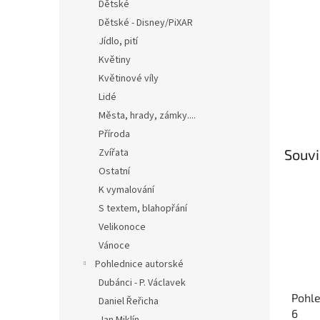
n
Dětské
e
Dětské - Disney/PiXAR
l
Jídlo, pití
Květiny
Květinové víly
Lidé
Města, hrady, zámky....
Příroda
Souvi
Zvířata
Ostatní
K vymalování
S textem, blahopřání
Velikonoce
Vánoce
Pohlednice autorské
Dubánci - P. Václavek
Pohle
Daniel Řeřicha
6