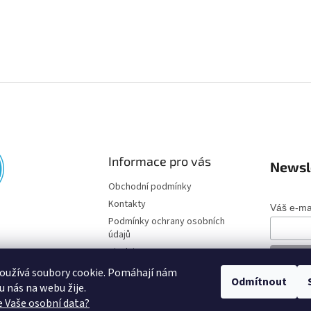
Informace pro vás
Newsl
Obchodní podmínky
Kontakty
Váš e-ma
Podmínky ochrany osobních
údajů
Disclaimer
oužívá soubory cookie. Pomáhají nám
Odmítnout
o u nás na webu žije.
 Vaše osobní data?