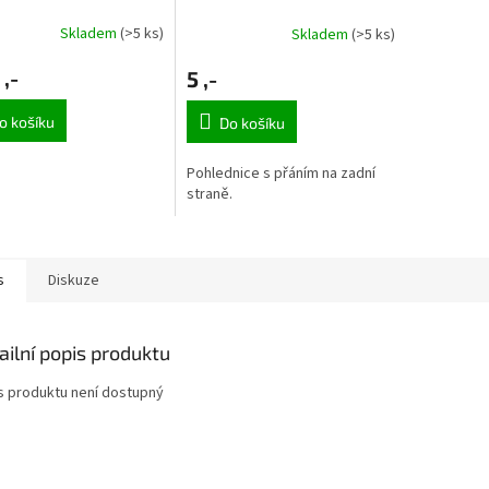
Skladem
(>5 ks)
Skladem
(>5 ks)
 ,-
5 ,-
o košíku
Do košíku
Pohlednice s přáním na zadní
straně.
s
Diskuze
ailní popis produktu
s produktu není dostupný