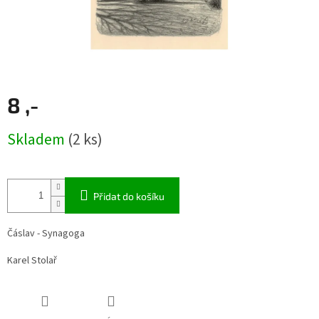
8 ,-
Měrná
Skladem
(2 ks)
cena:
Přidat do košíku
Čáslav - Synagoga
Karel Stolař