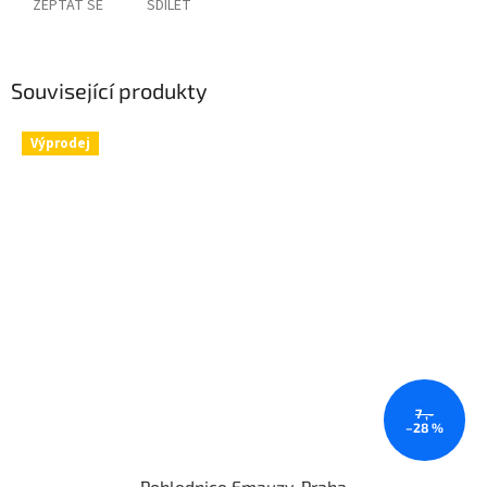
ZEPTAT SE
SDÍLET
Související produkty
Výprodej
7 ,-
–28 %
Pohlednice Emauzy, Praha