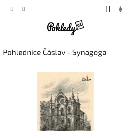
Přejít
NÁKUP
na
obsah
KOŠÍK
Pohlednice Čáslav - Synagoga