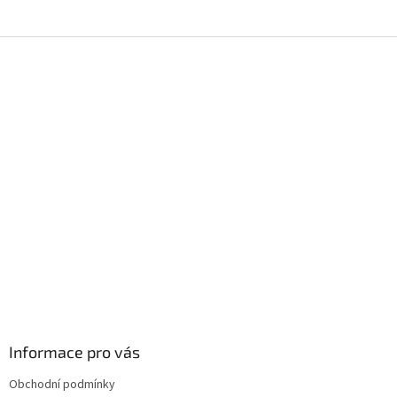
Z
á
p
a
t
í
Informace pro vás
Obchodní podmínky