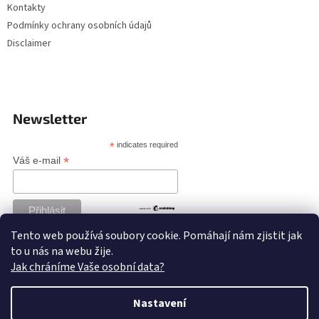
Kontakty
Podmínky ochrany osobních údajů
Disclaimer
Newsletter
*
indicates required
*
Váš e-mail
Tento web používá soubory cookie. Pomáhají nám zjistit jak
to u nás na webu žije.
Jak chráníme Vaše osobní data?
Nastavení
Vytvořil Shoptet