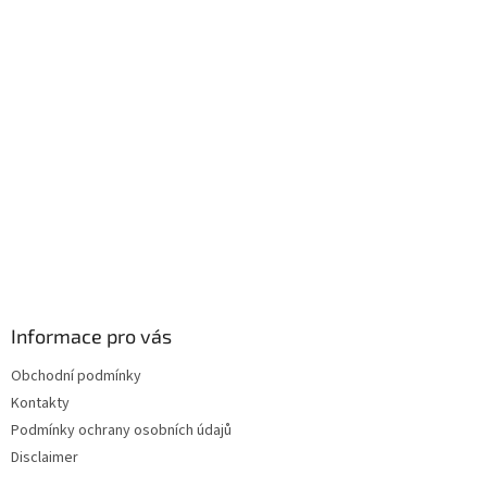
p
a
t
í
Informace pro vás
Obchodní podmínky
Kontakty
Podmínky ochrany osobních údajů
Disclaimer