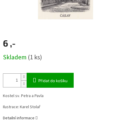
6 ,-
Měrná
Skladem
(1 ks)
cena:
Přidat do košíku
Kostel sv. Petra a Pavla
Ilustrace: Karel Stolař
Detailní informace