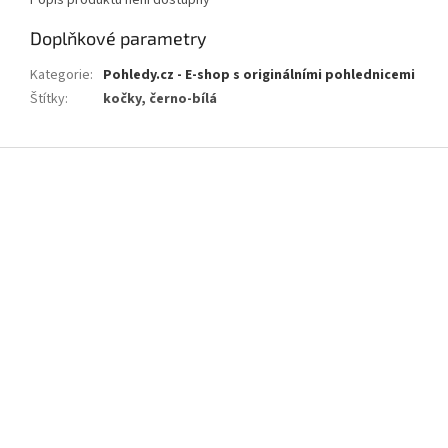
Popis produktu není dostupný
Doplňkové parametry
Kategorie
:
Pohledy.cz - E-shop s originálními pohlednicemi
Štítky
:
kočky, černo-bílá
Z
á
p
a
t
í