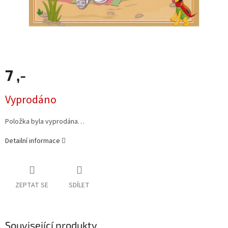
7 ,-
Měrná
Vyprodáno
cena:
Položka byla vyprodána…
Detailní informace
ZEPTAT SE
SDÍLET
Související produkty