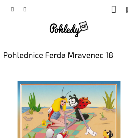
Přejít
NÁKUP
na
obsah
KOŠÍK
Pohlednice Ferda Mravenec 18