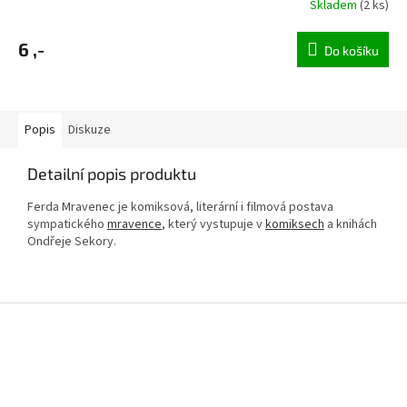
Skladem
(2 ks)
6 ,-
Do košíku
Popis
Diskuze
Detailní popis produktu
Ferda Mravenec je komiksová, literární i filmová postava
sympatického
mravence
, který vystupuje v
komiksech
a knihách
Ondřeje Sekory.
Z
á
p
a
t