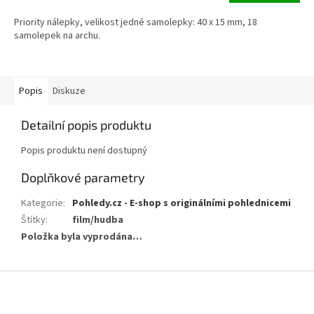
Priority nálepky, velikost jedné samolepky: 40 x 15 mm, 18
samolepek na archu.
Popis
Diskuze
Detailní popis produktu
Popis produktu není dostupný
Doplňkové parametry
Kategorie
:
Pohledy.cz - E-shop s originálními pohlednicemi
Štítky
:
film/hudba
Položka byla vyprodána…
Z
á
p