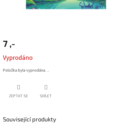
7 ,-
Měrná
Vyprodáno
cena:
Položka byla vyprodána…
ZEPTAT SE
SDÍLET
Související produkty