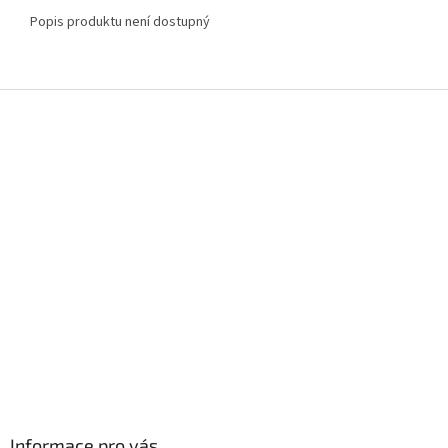
Popis produktu není dostupný
Z
á
p
a
t
í
Informace pro vás