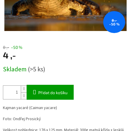
8 ,-
–50 %
8 ,-
–50 %
4 ,-
Měrná
Skladem
(>5 ks)
cena:
Přidat do košíku
Kajman yacaré (Caiman yacare)
Foto: Ondřej Prosický
Velikost pohlednice: 176 x 125 mm. Materiál: 300g matná křída + lesklá