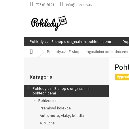
Přejít
776 01 36 01
info@pohledy.cz
na
obsah
Pohledy.cz - E-shop s originálními pohlednicemi
Dop
Domů
Pohledy.cz - E-shop s originálními pohlednicemi
P
Poh
o
Přeskočit
s
Kategorie
kategorie
Výprod
t
r
Pohledy.cz - E-shop s originálními
a
pohlednicemi
n
Pohlednice
n
Prémiová kolekce
í
Auto, moto, vlaky, letadla...
p
A. Mucha
a