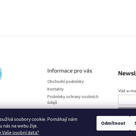
Informace pro vás
Newsl
Obchodní podmínky
Kontakty
Váš e-ma
Podmínky ochrany osobních
údajů
Disclaimer
oužívá soubory cookie. Pomáhají nám
Odmítnout
o u nás na webu žije.
 Vaše osobní data?