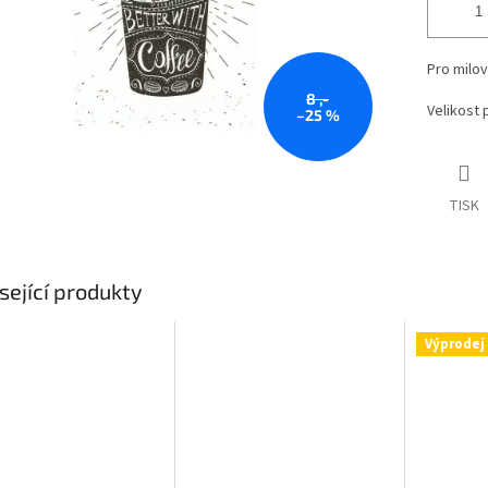
Pro milov
8 ,-
Velikost 
–25 %
TISK
sející produkty
Výprodej