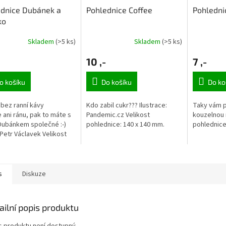
ednice Dubánek a
Pohlednice Coffee
Pohledni
ko
Skladem
(>5 ks)
Skladem
(>5 ks)
10 ,-
7 ,-
o košíku
Do košíku
Do ko
bez ranní kávy
Kdo zabil cukr??? Ilustrace:
Taky vám p
 ani ránu, pak to máte s
Pandemic.cz Velikost
kouzelnou m
Dubánkem společné :-)
pohlednice: 140 x 140 mm.
pohlednice
 Petr Václavek Velikost
nice 125 x 176 mm.
s
Diskuze
ailní popis produktu