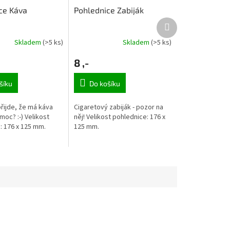
ce Káva
Pohlednice Zabiják
Další
produkt
Skladem
(>5 ks)
Skladem
(>5 ks)
8 ,-
šíku
Do košíku
řijde, že má káva
Cigaretový zabiják - pozor na
oc? :-) Velikost
něj! Velikost pohlednice: 176 x
: 176 x 125 mm.
125 mm.