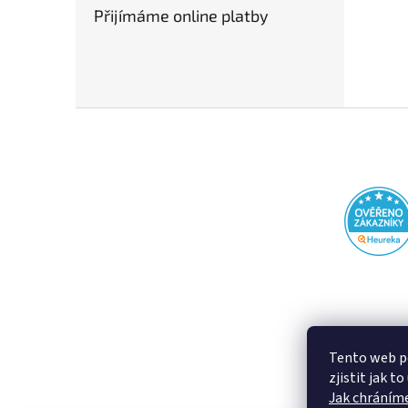
Přijímáme online platby
Z
á
p
a
t
í
Tento web p
zjistit jak t
Jak chráníme