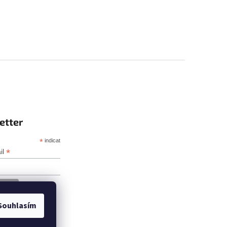
etter
*
indicates required
*
il
Souhlasím