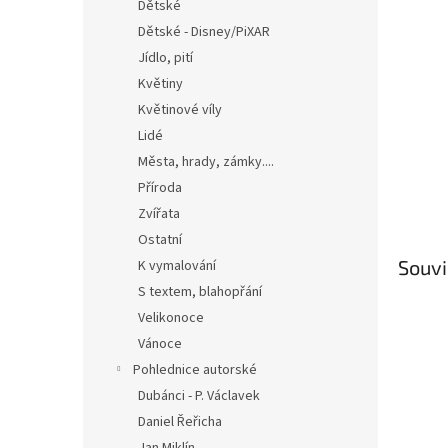
n
Dětské
e
Dětské - Disney/PiXAR
l
Jídlo, pití
Květiny
Květinové víly
Lidé
Města, hrady, zámky....
Příroda
Zvířata
Ostatní
Souvi
K vymalování
S textem, blahopřání
Velikonoce
Vánoce
Pohlednice autorské
Dubánci - P. Václavek
Daniel Řeřicha