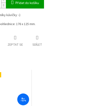
Přidat do košíku
níky kávičky :-)
pohlednice: 176 x 125 mm.
ZEPTAT SE
SDÍLET
8 ,-
–12 %