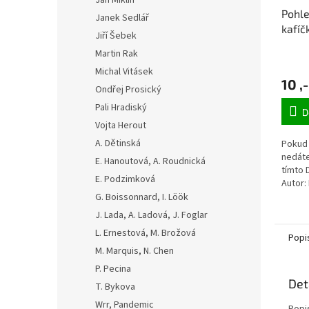
Jan Miklín
Pohl
Janek Sedlář
kafíč
Jiří Šebek
Martin Rak
Michal Vitásek
10 ,-
Ondřej Prosický
Pali Hradiský
D
Vojta Herout
A. Dětinská
Pokud 
nedáte
E. Hanoutová, A. Roudnická
tímto 
E. Podzimková
Autor:
pohled
G. Boissonnard, I. Löök
J. Lada, A. Ladová, J. Foglar
L. Ernestová, M. Brožová
Popi
M. Marquis, N. Chen
P. Pecina
Det
T. Bykova
Wrr, Pandemic