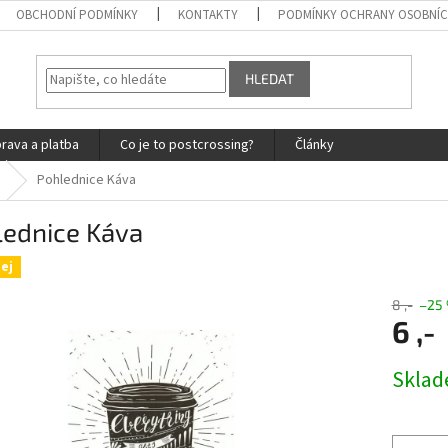
OBCHODNÍ PODMÍNKY
KONTAKTY
PODMÍNKY OCHRANY OSOBNÍC
HLEDAT
rava a platba
Co je to postcrossing?
Články
Pohlednice Káva
lednice Káva
ej
8 ,-
–25
6 ,-
Měrná
Skla
cena: