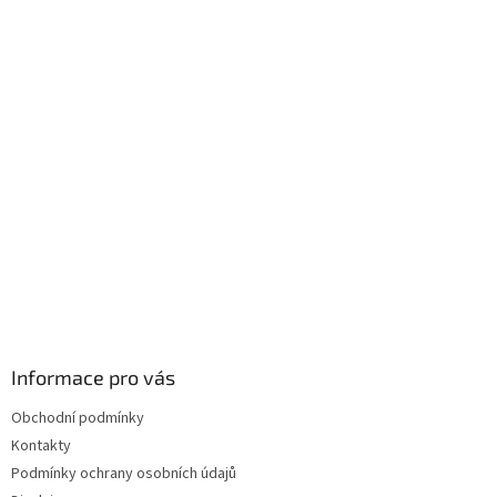
á
p
a
t
í
Informace pro vás
Obchodní podmínky
Kontakty
Podmínky ochrany osobních údajů