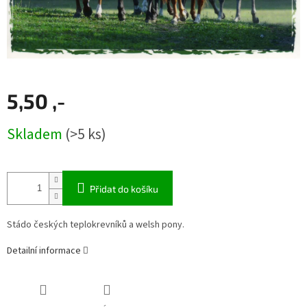
5,50 ,-
Měrná
Skladem
(>5 ks)
cena:
Přidat do košíku
Stádo českých teplokrevníků a welsh pony.
Detailní informace