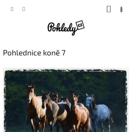
Přejít
NÁKUP
na
obsah
KOŠÍK
Pohlednice koně 7