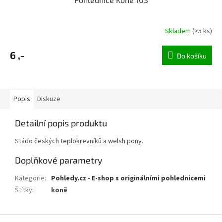
Skladem
(>5 ks)
6 ,-
Do košíku
Popis
Diskuze
Detailní popis produktu
Stádo českých teplokrevníků a welsh pony.
Doplňkové parametry
Kategorie
:
Pohledy.cz - E-shop s originálními pohlednicemi
Štítky
:
koně
Z