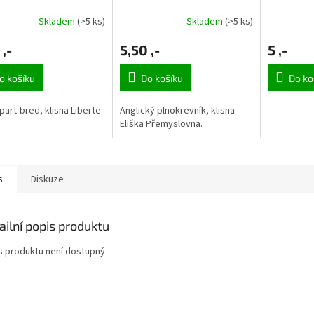
Skladem
(>5 ks)
Skladem
(>5 ks)
 ,-
5,50 ,-
5 ,-
o košíku
Do košíku
Do ko
part-bred, klisna Liberte
Anglický plnokrevník, klisna
Eliška Přemyslovna.
s
Diskuze
ailní popis produktu
s produktu není dostupný