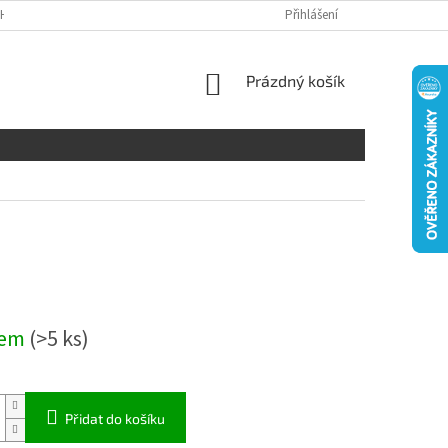
H ÚDAJŮ
DISCLAIMER
Přihlášení
NÁKUPNÍ
Prázdný košík
KOŠÍK
dem
(>5 ks)
Přidat do košíku