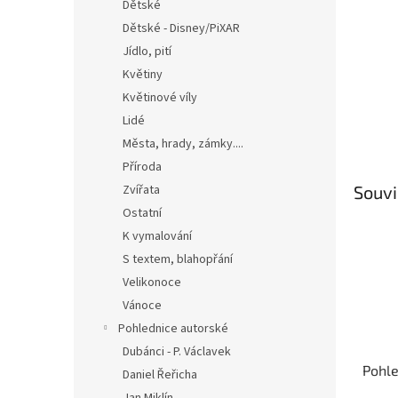
n
Dětské
e
Dětské - Disney/PiXAR
l
Jídlo, pití
Květiny
Květinové víly
Lidé
Města, hrady, zámky....
Příroda
Souvi
Zvířata
Ostatní
K vymalování
S textem, blahopřání
Velikonoce
Vánoce
Pohlednice autorské
Dubánci - P. Václavek
Pohle
Daniel Řeřicha