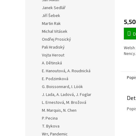
Jan Miklín
Janek Sedlář
Jiří Šebek
5,50
Martin Rak
Michal Vitásek
D
Ondřej Prosický
Pali Hradiský
Welsh 
Nency.
Vojta Herout
A. Dětinská
E. Hanoutová, A. Roudnická
Popi
E. Podzimková
G. Boissonnard, I. Löök
J. Lada, A. Ladová, J. Foglar
Det
L. Ernestová, M. Brožová
Popi
M. Marquis, N. Chen
P. Pecina
T. Bykova
Wrr, Pandemic