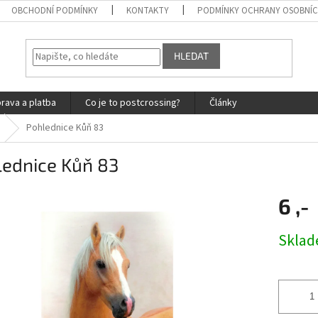
OBCHODNÍ PODMÍNKY
KONTAKTY
PODMÍNKY OCHRANY OSOBNÍC
HLEDAT
rava a platba
Co je to postcrossing?
Články
Pohlednice Kůň 83
lednice Kůň 83
6 ,-
Měrná
Skla
cena: