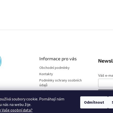
Informace pro vás
Newsl
Obchodní podmínky
Kontakty
Váš e-ma
Podmínky ochrany osobních
údajů
Disclaimer
oužívá soubory cookie. Pomáhají nám
Odmítnout
o u nás na webu žije.
 Vaše osobní data?