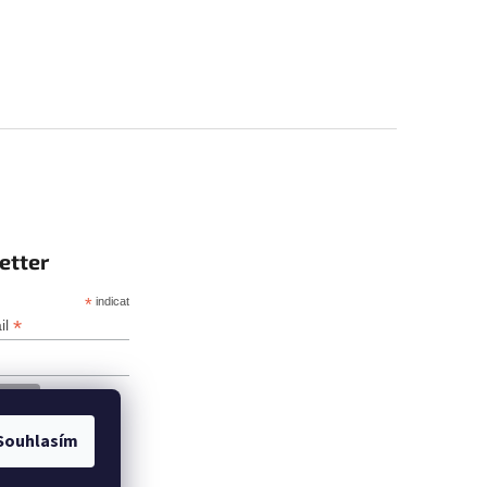
etter
*
indicates required
*
il
Souhlasím