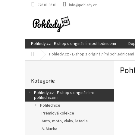
Přejít
776 01 36 01
info@pohledy.cz
na
obsah
Pohledy.cz - E-shop s originálními pohlednicemi
Dop
Domů
Pohledy.cz - E-shop s originálními pohlednicemi
P
Poh
o
Přeskočit
s
Kategorie
kategorie
t
r
Pohledy.cz - E-shop s originálními
a
pohlednicemi
n
Pohlednice
n
Prémiová kolekce
í
Auto, moto, vlaky, letadla...
p
A. Mucha
a