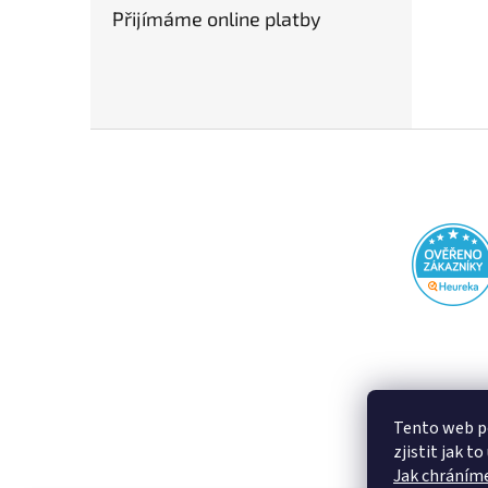
Přijímáme online platby
Z
á
p
a
t
í
Tento web p
zjistit jak t
Jak chráníme