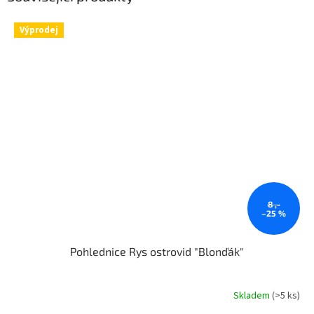
Výprodej
8 ,-
–25 %
Pohlednice Rys ostrovid "Blonďák"
Skladem
(>5 ks)