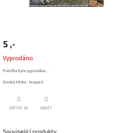
5 ,-
Měrná
Vyprodáno
cena:
Položka byla vyprodána…
Divoká Afrika - leopard
ZEPTAT SE
SDÍLET
Související produkty