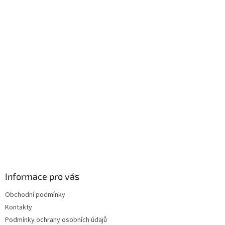
Z
á
p
a
t
í
Informace pro vás
Obchodní podmínky
Kontakty
Podmínky ochrany osobních údajů