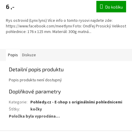
6 ,-
Do košíku
Rys ostrovid (Lynx lyns) Více info o tomto rysovi najdete zde:
https://www.facebook.com/meetlynx Foto: Ondřej Prosický Velikost
pohlednice: 176 x 125 mm. Materiál: 300g matná...
Popis
Diskuze
Detailní popis produktu
Popis produktu není dostupný
Doplňkové parametry
Kategorie
:
Pohledy.cz - E-shop s originálními pohlednicemi
Štítky
:
kočky
Položka byla vyprodána…