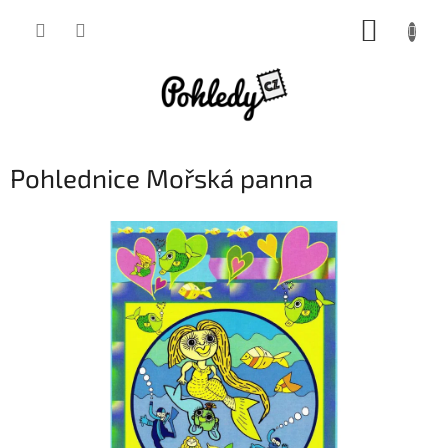
Přejít
NÁKUP
na
obsah
KOŠÍK
Pohlednice Mořská panna