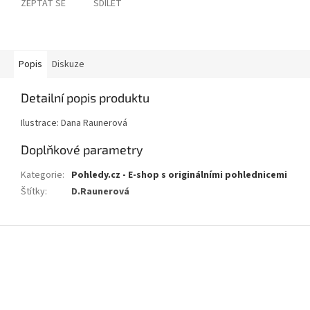
ZEPTAT SE
SDÍLET
Popis
Diskuze
Detailní popis produktu
Ilustrace: Dana Raunerová
Doplňkové parametry
Kategorie
:
Pohledy.cz - E-shop s originálními pohlednicemi
Štítky
:
D.Raunerová
Z
á
p
a
t
í