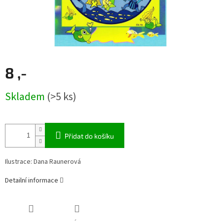
8 ,-
Měrná
Skladem
(>5 ks)
cena:
Přidat do košíku
Ilustrace: Dana Raunerová
Detailní informace