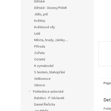
n
Dětské
e
Dětské - Disney/PiXAR
l
Jídlo, pití
Květiny
Květinové víly
Lidé
Města, hrady, zámky....
Příroda
Zvířata
Ostatní
K vymalování
S textem, blahopřání
Velikonoce
Popi
Vánoce
Pohlednice autorské
Dubánci - P. Václavek
Det
Daniel Řeřicha
Pohl