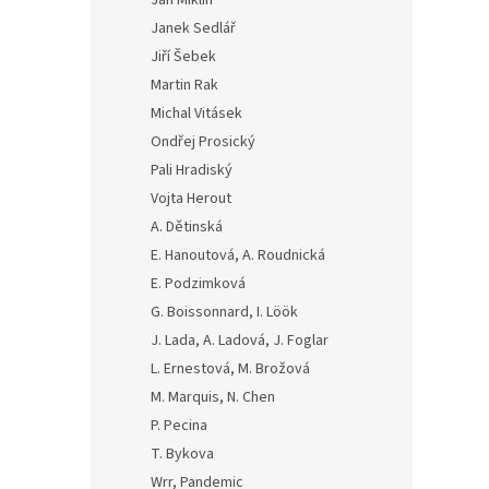
Jan Miklín
Janek Sedlář
Jiří Šebek
Martin Rak
Michal Vitásek
Ondřej Prosický
Pali Hradiský
Vojta Herout
A. Dětinská
E. Hanoutová, A. Roudnická
E. Podzimková
G. Boissonnard, I. Löök
J. Lada, A. Ladová, J. Foglar
L. Ernestová, M. Brožová
M. Marquis, N. Chen
P. Pecina
T. Bykova
Wrr, Pandemic