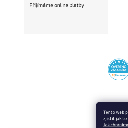
Přijímáme online platby
Z
á
p
a
t
í
Tento web p
zjistit jak t
Jak chráníme