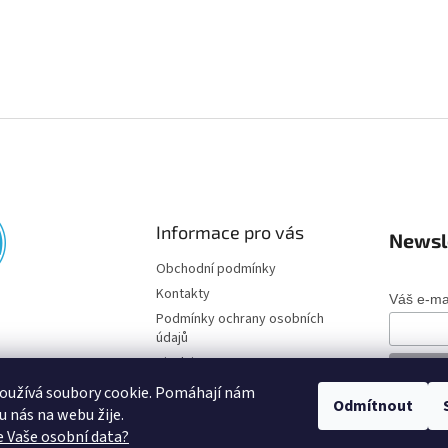
Informace pro vás
Newsl
Obchodní podmínky
Kontakty
Váš e-ma
Podmínky ochrany osobních
údajů
Disclaimer
oužívá soubory cookie. Pomáhají nám
Odmítnout
o u nás na webu žije.
 Vaše osobní data?