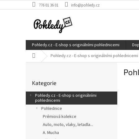
Přejít
776 01 36 01
info@pohledy.cz
na
obsah
Pohledy.cz - E-shop s originálními pohlednicemi
Dop
Domů
Pohledy.cz - E-shop s originálními pohlednicemi
P
Pohl
o
Přeskočit
s
Kategorie
kategorie
t
r
Pohledy.cz - E-shop s originálními
a
pohlednicemi
n
Pohlednice
n
Prémiová kolekce
í
Auto, moto, vlaky, letadla...
p
A. Mucha
a