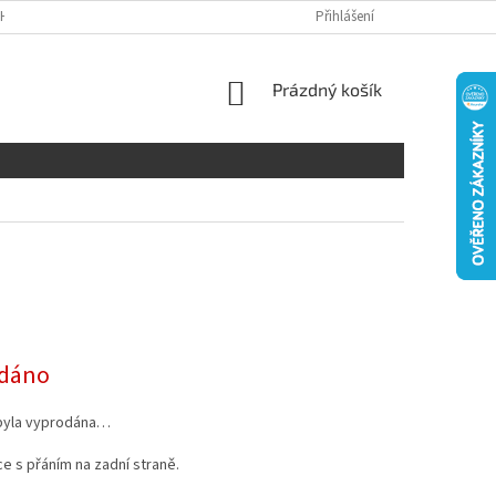
H ÚDAJŮ
DISCLAIMER
Přihlášení
NÁKUPNÍ
Prázdný košík
KOŠÍK
dáno
byla vyprodána…
e s přáním na zadní straně.