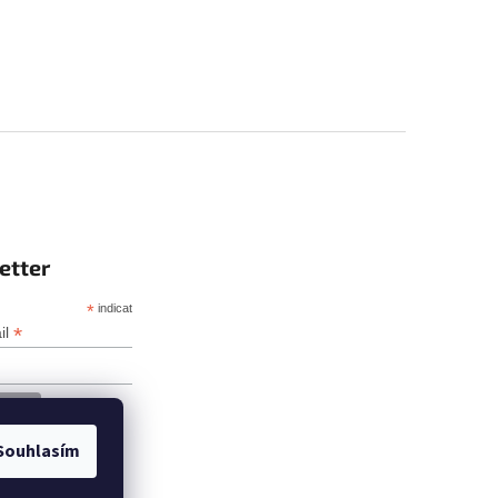
etter
*
indicates required
*
il
Souhlasím