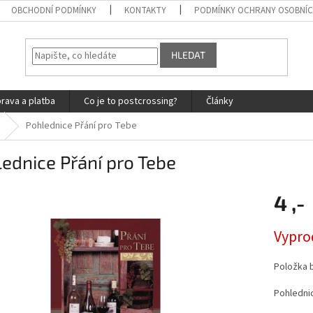
OBCHODNÍ PODMÍNKY
KONTAKTY
PODMÍNKY OCHRANY OSOBNÍC
HLEDAT
rava a platba
Co je to postcrossing?
Články
Pohlednice Přání pro Tebe
ednice Přání pro Tebe
4 ,-
Měrná
Vypro
cena:
Položka 
Pohlednic