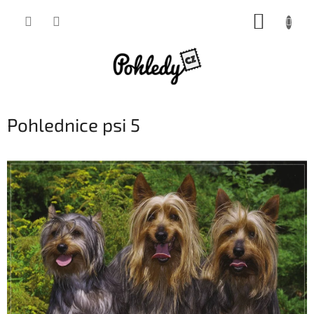
Přejít
NÁKUP
na
obsah
KOŠÍK
Pohlednice psi 5