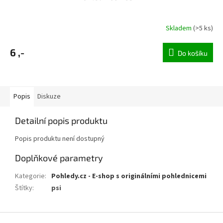
Skladem
(>5 ks)
6 ,-
Do košíku
Popis
Diskuze
Detailní popis produktu
Popis produktu není dostupný
Doplňkové parametry
Kategorie
:
Pohledy.cz - E-shop s originálními pohlednicemi
Štítky
:
psi
Z