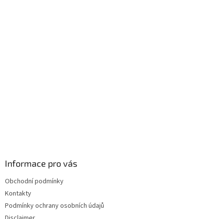
á
p
a
t
í
Informace pro vás
Obchodní podmínky
Kontakty
Podmínky ochrany osobních údajů
Disclaimer