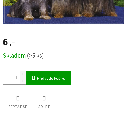
6 ,-
Měrná
Skladem
(>5 ks)
cena:
Přidat do košíku
ZEPTAT SE
SDÍLET