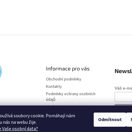
Informace pro vás
Newsl
Obchodní podmínky
Kontakty
Váš e-ma
Podmínky ochrany osobních
údajů
Disclaimer
oužívá soubory cookie. Pomáhají nám
Odmítnout
o u nás na webu žije.
 Vaše osobní data?