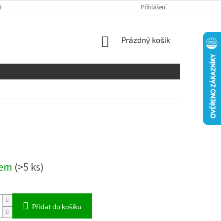
H ÚDAJŮ
DISCLAIMER
Přihlášení
NÁKUPNÍ
Prázdný košík
KOŠÍK
dem
(>5 ks)
Přidat do košíku