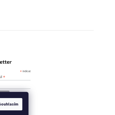
etter
*
indicates required
*
il
Souhlasím