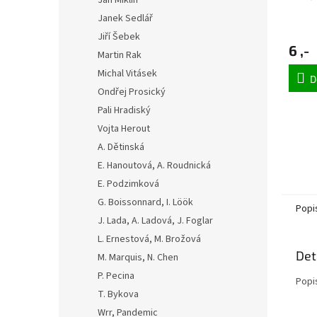
Jan Miklín
Janek Sedlář
Jiří Šebek
6 ,-
Martin Rak
Michal Vitásek
D
Ondřej Prosický
Pali Hradiský
Vojta Herout
A. Dětinská
E. Hanoutová, A. Roudnická
E. Podzimková
G. Boissonnard, I. Löök
Popi
J. Lada, A. Ladová, J. Foglar
L. Ernestová, M. Brožová
Det
M. Marquis, N. Chen
P. Pecina
Popi
T. Bykova
Wrr, Pandemic