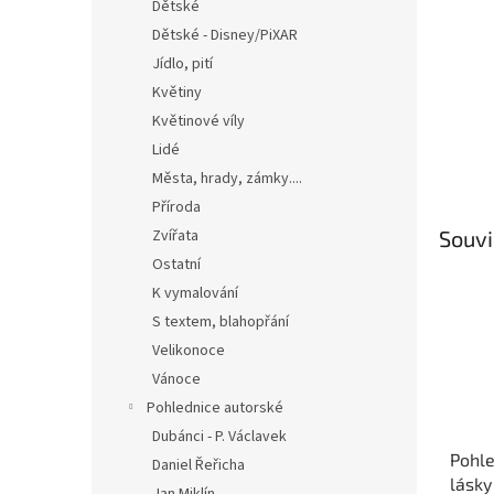
n
Dětské
e
Dětské - Disney/PiXAR
l
Jídlo, pití
Květiny
Květinové víly
Lidé
Města, hrady, zámky....
Příroda
Souvi
Zvířata
Ostatní
K vymalování
S textem, blahopřání
Velikonoce
Vánoce
Pohlednice autorské
Dubánci - P. Václavek
Pohle
Daniel Řeřicha
lásky