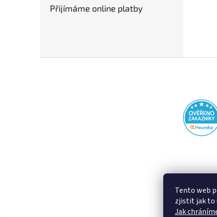
Přijímáme online platby
Z
á
p
a
t
í
Tento web p
zjistit jak t
Jak chráníme