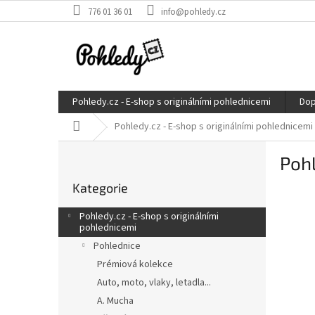
Přejít
776 01 36 01
info@pohledy.cz
na
obsah
Pohledy.cz - E-shop s originálními pohlednicemi
Dop
Domů
Pohledy.cz - E-shop s originálními pohlednicemi
P
Pohl
o
Přeskočit
s
Kategorie
kategorie
t
r
Pohledy.cz - E-shop s originálními
a
pohlednicemi
n
Pohlednice
n
Prémiová kolekce
í
Auto, moto, vlaky, letadla...
p
A. Mucha
a