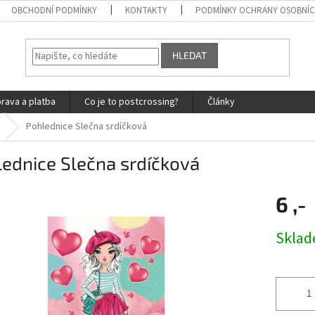
OBCHODNÍ PODMÍNKY
KONTAKTY
PODMÍNKY OCHRANY OSOBNÍC
HLEDAT
rava a platba
Co je to postcrossing?
Články
Pohlednice Slečna srdíčková
ednice Slečna srdíčková
6 ,-
Měrná
Skla
cena: