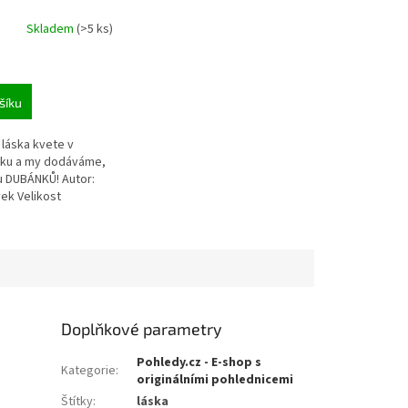
Skladem
(>5 ks)
šíku
 láska kvete v
ku a my dodáváme,
 u DUBÁNKŮ! Autor:
ek Velikost
 125 x 176 mm.
Doplňkové parametry
Pohledy.cz - E-shop s
Kategorie
:
originálními pohlednicemi
Štítky
:
láska