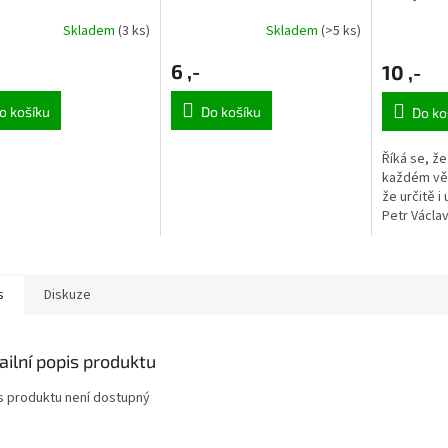
Skladem
(3 ks)
Skladem
(>5 ks)
6 ,-
10 ,-
o košíku
Do košíku
Do ko
Říká se, že
každém vě
že určitě i
Petr Václav
pohlednice
s
Diskuze
ailní popis produktu
s produktu není dostupný