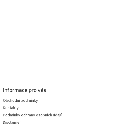
p
a
t
í
Informace pro vás
Obchodní podmínky
Kontakty
Podmínky ochrany osobních údajů
Disclaimer