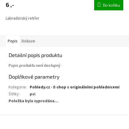
6 ,-
Do košíku
Labradorský retrívr
Popis
Diskuze
Detailní popis produktu
Popis produktu není dostupný
Doplňkové parametry
Kategorie
:
Pohledy.cz - E-shop s originálními pohlednicemi
Štítky
:
psi
Položka byla vyprodána…
Z
á