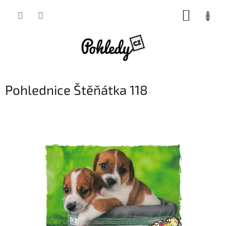
Přejít
NÁKUP
na
obsah
KOŠÍK
Pohlednice Štěňátka 118