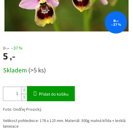
8 ,-
–37 %
8 ,-
–37 %
5 ,-
Měrná
Skladem
(>5 ks)
cena:
Přidat do košíku
Foto: Ondřej Prosický
Velikost pohlednice: 176 x 125 mm. Materiál: 300g matná křída + lesklá
laminace