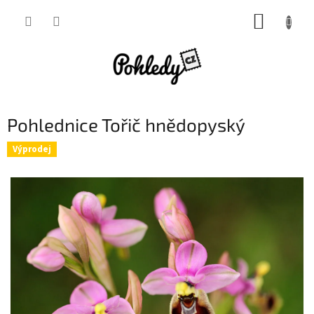
Přejít
NÁKUP
na
obsah
KOŠÍK
Pohlednice Tořič hnědopyský
Výprodej