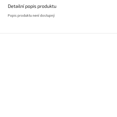
Detailní popis produktu
Popis produktu není dostupný
Z
á
p
a
t
í