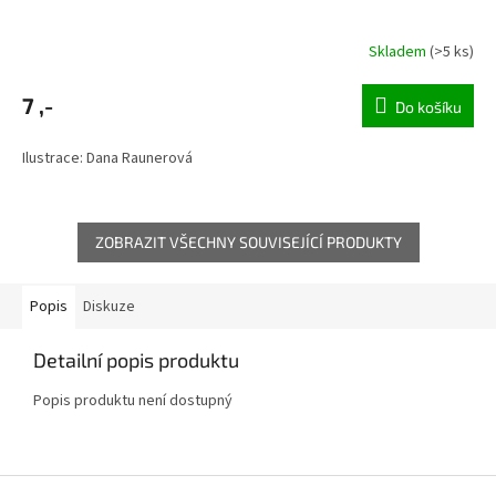
Skladem
(>5 ks)
7 ,-
Do košíku
Ilustrace: Dana Raunerová
ZOBRAZIT VŠECHNY SOUVISEJÍCÍ PRODUKTY
Popis
Diskuze
Detailní popis produktu
Popis produktu není dostupný
Z