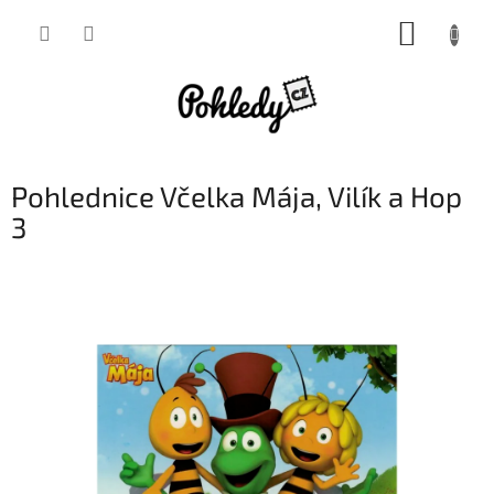
Přejít
NÁKUP
na
obsah
KOŠÍK
Pohlednice Včelka Mája, Vilík a Hop
3