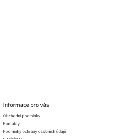
á
p
a
t
í
Informace pro vás
Obchodní podmínky
Kontakty
Podmínky ochrany osobních údajů