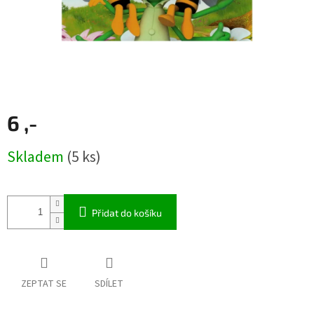
6 ,-
Měrná
Skladem
(5 ks)
cena:
Přidat do košíku
ZEPTAT SE
SDÍLET