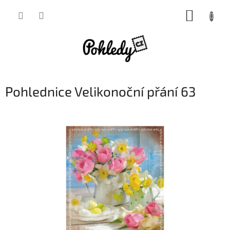
Přejít
NÁKUP
na
obsah
KOŠÍK
Pohlednice Velikonoční přání 63