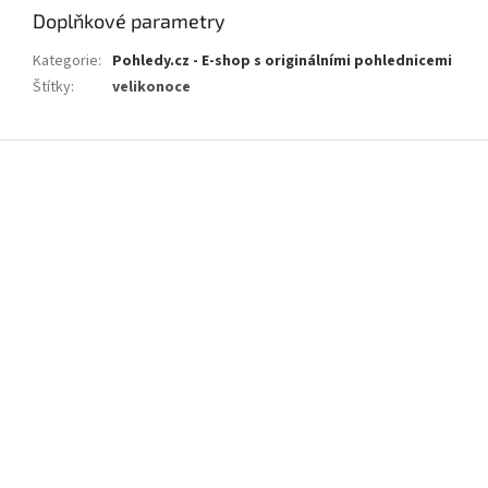
Doplňkové parametry
Kategorie
:
Pohledy.cz - E-shop s originálními pohlednicemi
Štítky
:
velikonoce
Z
á
p
a
t
í