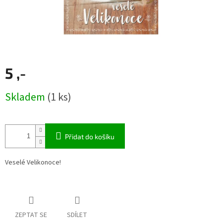
5 ,-
Měrná
Skladem
(1 ks)
cena:
Přidat do košíku
Veselé Velikonoce!
ZEPTAT SE
SDÍLET