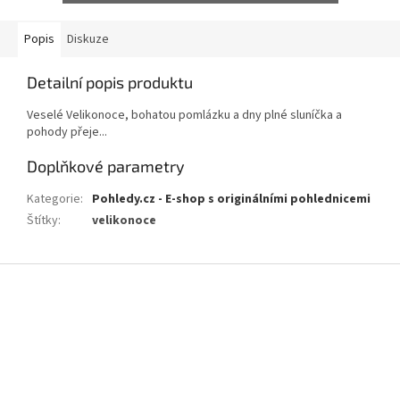
Popis
Diskuze
Detailní popis produktu
Veselé Velikonoce, bohatou pomlázku a dny plné sluníčka a
pohody přeje...
Doplňkové parametry
Kategorie
:
Pohledy.cz - E-shop s originálními pohlednicemi
Štítky
:
velikonoce
Z
á
p
a
t
í