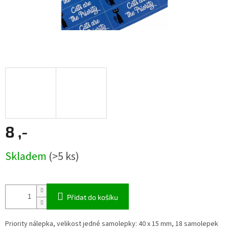
8 ,-
Měrná
Skladem
(>5 ks)
cena:
Přidat do košíku
Priority nálepka, velikost jedné samolepky: 40 x 15 mm, 18 samolepek