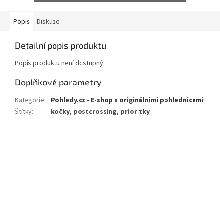
Popis
Diskuze
Detailní popis produktu
Popis produktu není dostupný
Doplňkové parametry
Kategorie
:
Pohledy.cz - E-shop s originálními pohlednicemi
Štítky
:
kočky, postcrossing, prioritky
Z
á
p
a
t
í