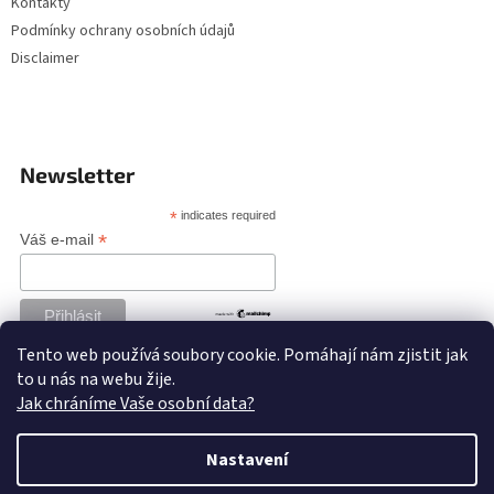
Kontakty
Podmínky ochrany osobních údajů
Disclaimer
Newsletter
*
indicates required
*
Váš e-mail
Tento web používá soubory cookie. Pomáhají nám zjistit jak
to u nás na webu žije.
Jak chráníme Vaše osobní data?
Nastavení
Vytvořil Shoptet