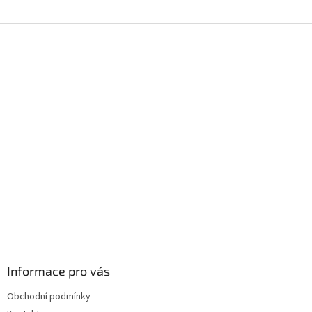
Z
á
p
a
t
í
Informace pro vás
Obchodní podmínky