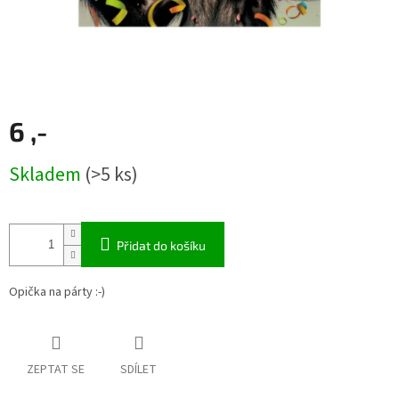
6 ,-
Měrná
Skladem
(>5 ks)
cena:
Přidat do košíku
Opička na párty :-)
ZEPTAT SE
SDÍLET