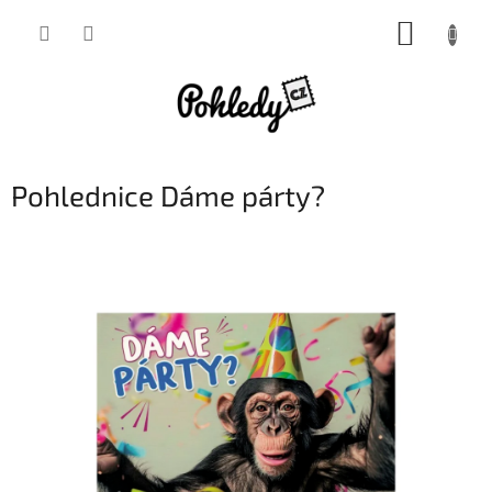
Přejít
NÁKUP
na
obsah
KOŠÍK
Pohlednice Dáme párty?