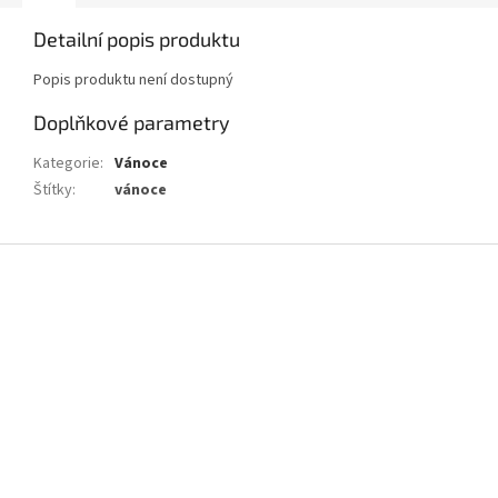
Detailní popis produktu
Popis produktu není dostupný
Doplňkové parametry
Kategorie
:
Vánoce
Štítky
:
vánoce
Z
á
p
a
t
í