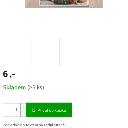
6 ,-
Měrná
Skladem
(>5 ks)
cena:
Přidat do košíku
Pohlednice s textem na zadní straně.