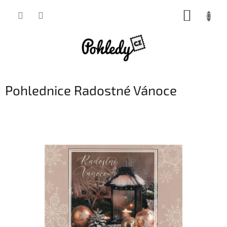
Přejít
NÁKUP
na
obsah
KOŠÍK
Pohlednice Radostné Vánoce