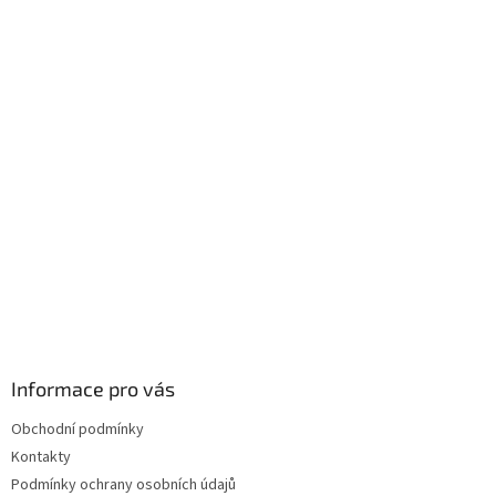
Z
á
p
a
t
í
Informace pro vás
Obchodní podmínky
Kontakty
Podmínky ochrany osobních údajů