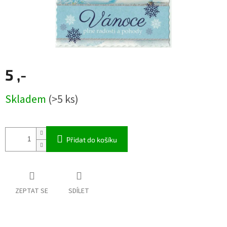
5 ,-
Měrná
Skladem
(>5 ks)
cena:
Přidat do košíku
ZEPTAT SE
SDÍLET