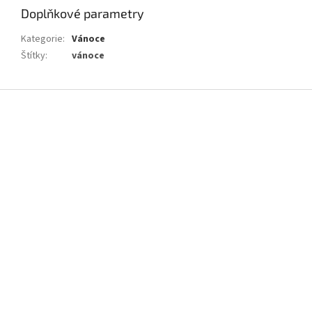
Doplňkové parametry
Kategorie
:
Vánoce
Štítky
:
vánoce
Z
á
p
a
t
í