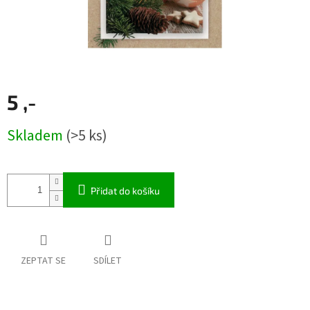
5 ,-
Měrná
Skladem
(>5 ks)
cena:
Přidat do košíku
ZEPTAT SE
SDÍLET