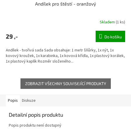
Andílek pro štěstí - oranžový
Skladem
(1 ks)
29 ,-
Do košíku
Andílek - tvořivá sada Sada obsahuje: 1 metr šňůrky, 1x nýt, 1x
kovový kroužek, 1x karabinka, 1x kovová křídla, 1x plastový korálek,
1x plastový kaplík Rozměr složeného...
ZOBRAZIT VŠECHNY SOUVISEJÍCÍ PRODUKTY
Popis
Diskuze
Detailní popis produktu
Popis produktu není dostupný