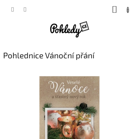
Přejít
NÁKUP
na
obsah
KOŠÍK
Pohlednice Vánoční přání