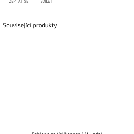
ZEPTAT SE
SDÍLET
Související produkty
Pohlednice Velikonoce 1 (J. Lada)