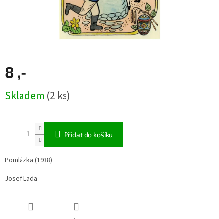
8 ,-
Měrná
Skladem
(2 ks)
cena:
Přidat do košíku
Pomlázka (1938)
Josef Lada