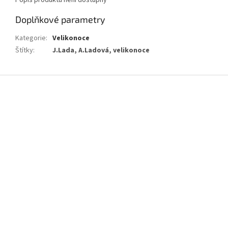
Popis produktu není dostupný
Doplňkové parametry
Kategorie
:
Velikonoce
Štítky
:
J.Lada, A.Ladová, velikonoce
Z
á
p
a
t
í