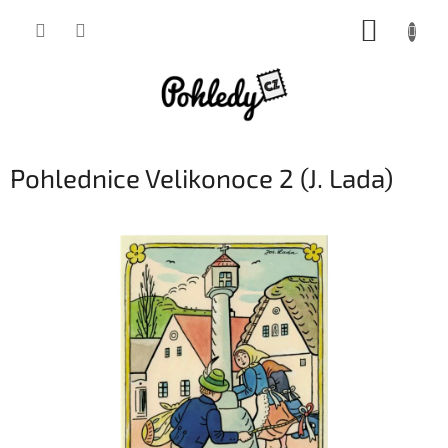
Přejít
NÁKUP
na
obsah
KOŠÍK
Pohlednice Velikonoce 2 (J. Lada)