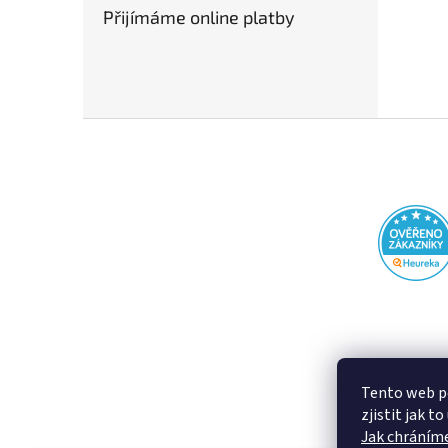
Přijímáme online platby
Z
á
p
a
t
í
Tento web p
zjistit jak t
Jak chráníme