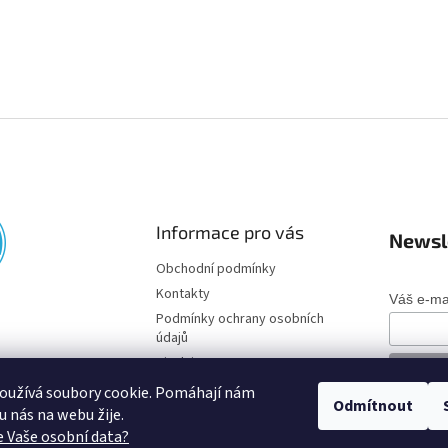
Informace pro vás
Newsl
Obchodní podmínky
Kontakty
Váš e-ma
Podmínky ochrany osobních
údajů
Disclaimer
oužívá soubory cookie. Pomáhají nám
Odmítnout
o u nás na webu žije.
 Vaše osobní data?