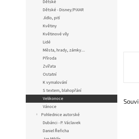
n
Dětské
e
Dětské - Disney/PiXAR
l
Jídlo, pití
Květiny
Květinové víly
Lidé
Města, hrady, zámky....
Příroda
Zvířata
Ostatní
K vymalování
S textem, blahopřání
Velikonoce
Souvi
Vánoce
Pohlednice autorské
Dubánci - P. Václavek
Daniel Řeřicha