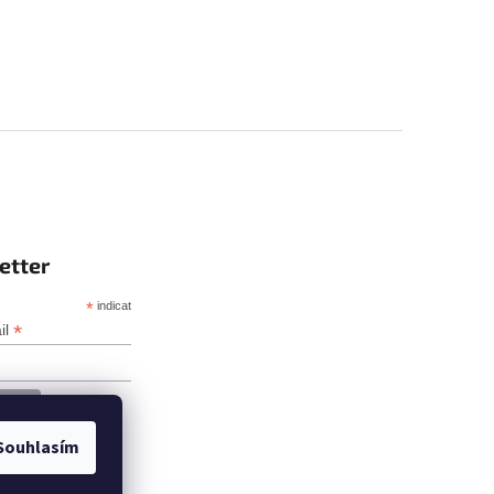
etter
*
indicates required
*
il
Souhlasím