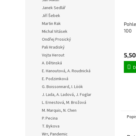
Jan Miklín
Janek Sedlář
Jiří Šebek
Martin Rak
Pohle
100
Michal Vitásek
Ondřej Prosický
Pali Hradiský
5,50
Vojta Herout
A. Dětinská
D
E. Hanoutová, A. Roudnická
E. Podzimková
G. Boissonnard, I. Löök
J. Lada, A. Ladová, J. Foglar
L. Ernestová, M. Brožová
M. Marquis, N. Chen
Popi
P. Pecina
T. Bykova
Wrr, Pandemic