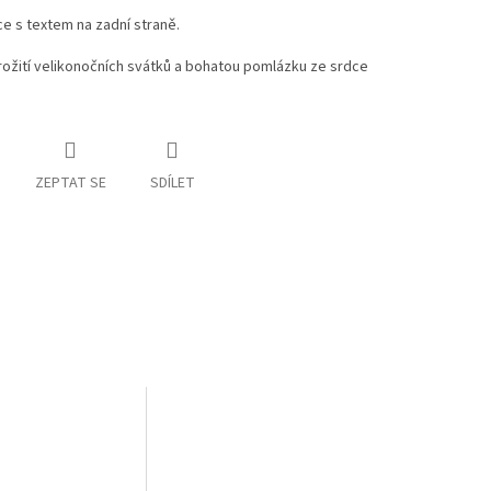
e s textem na zadní straně.
ožití velikonočních svátků a bohatou pomlázku ze srdce
ZEPTAT SE
SDÍLET