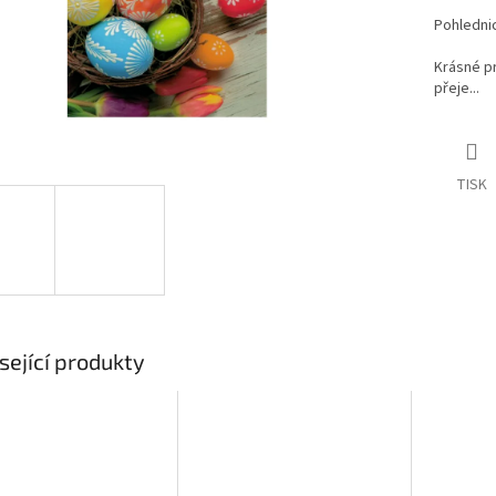
Pohlednic
Krásné pr
přeje...
TISK
sející produkty