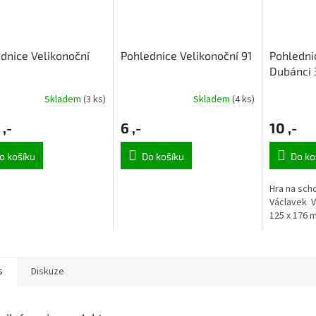
dnice Velikonoční
Pohlednice Velikonoční 91
Pohledni
Dubánci 
Skladem
(3 ks)
Skladem
(4 ks)
 ,-
6 ,-
10 ,-
o košíku
Do košíku
Do ko
Hra na scho
Václavek V
125 x 176 
s
Diskuze