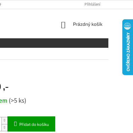
H ÚDAJŮ
DISCLAIMER
Přihlášení
NÁKUPNÍ
Prázdný košík
KOŠÍK
 ,-
dem
(>5 ks)
Přidat do košíku