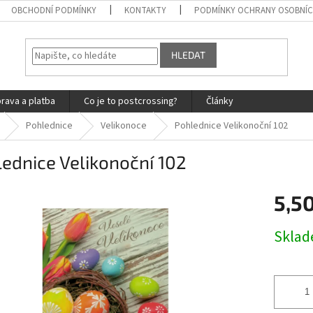
OBCHODNÍ PODMÍNKY
KONTAKTY
PODMÍNKY OCHRANY OSOBNÍC
HLEDAT
rava a platba
Co je to postcrossing?
Články
Pohlednice
Velikonoce
Pohlednice Velikonoční 102
ednice Velikonoční 102
5,50
Měrná
Skla
cena: