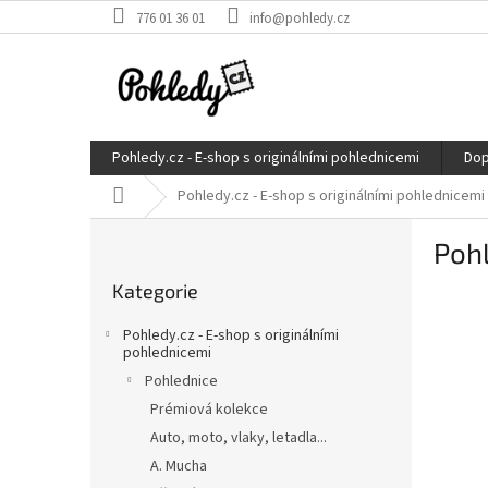
Přejít
776 01 36 01
info@pohledy.cz
na
obsah
Pohledy.cz - E-shop s originálními pohlednicemi
Dop
Domů
Pohledy.cz - E-shop s originálními pohlednicemi
P
Pohl
o
Přeskočit
s
Kategorie
kategorie
t
r
Pohledy.cz - E-shop s originálními
a
pohlednicemi
n
Pohlednice
n
Prémiová kolekce
í
Auto, moto, vlaky, letadla...
p
A. Mucha
a