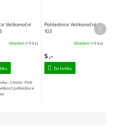
ce Velikonoční
Pohlednice Velikonoční
Další
3
103
produkt
Skladem
(>5 ks)
Skladem
(>5 ks)
5 ,-
šíku
Do košíku
vku :-) Autor: Petr
elikost pohlednice
mm