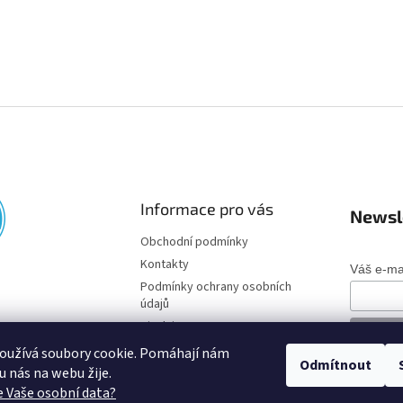
Informace pro vás
Newsl
Obchodní podmínky
Kontakty
Váš e-ma
Podmínky ochrany osobních
údajů
Disclaimer
oužívá soubory cookie. Pomáhají nám
Odmítnout
o u nás na webu žije.
 Vaše osobní data?