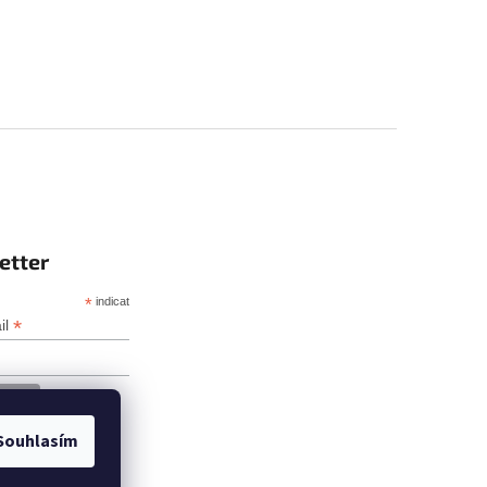
etter
*
indicates required
*
il
Souhlasím