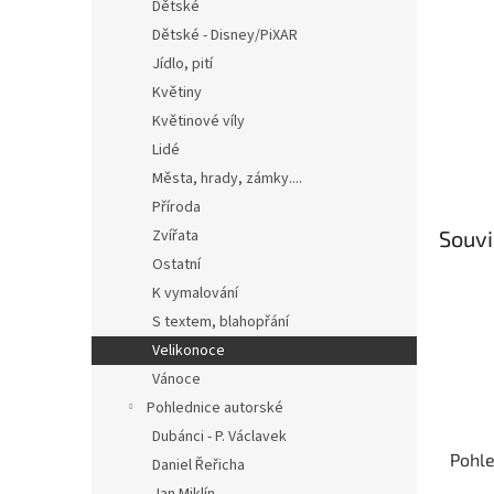
n
Dětské
e
Dětské - Disney/PiXAR
l
Jídlo, pití
Květiny
Květinové víly
Lidé
Města, hrady, zámky....
Příroda
Souvi
Zvířata
Ostatní
K vymalování
S textem, blahopřání
Velikonoce
Vánoce
Pohlednice autorské
Dubánci - P. Václavek
Pohle
Daniel Řeřicha