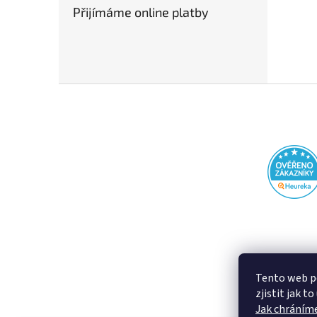
Přijímáme online platby
Z
á
p
a
t
í
Tento web p
zjistit jak t
Jak chráníme