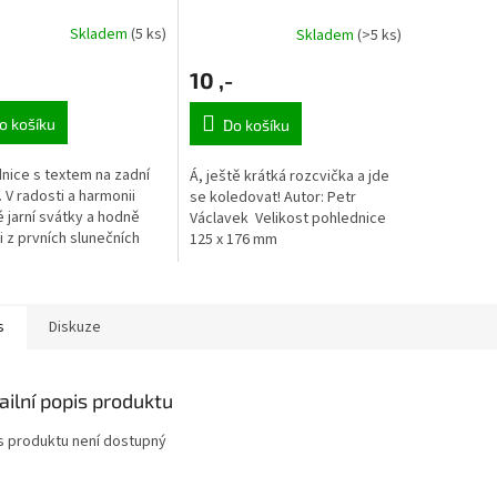
Skladem
(5 ks)
Skladem
(>5 ks)
10 ,-
o košíku
Do košíku
nice s textem na zadní
Á, ještě krátká rozcvička a jde
. V radosti a harmonii
se koledovat! Autor: Petr
é jarní svátky a hodně
Václavek Velikost pohlednice
i z prvních slunečních
125 x 176 mm
ů ze srdce přeje...
s
Diskuze
ailní popis produktu
s produktu není dostupný