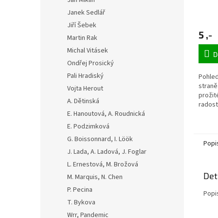
Jan Miklín
Janek Sedlář
Jiří Šebek
5 ,-
Martin Rak
Michal Vitásek
D
Ondřej Prosický
Pali Hradiský
Pohled
straně
Vojta Herout
prožit
A. Dětinská
radost
paprsk
E. Hanoutová, A. Roudnická
E. Podzimková
G. Boissonnard, I. Löök
Popi
J. Lada, A. Ladová, J. Foglar
L. Ernestová, M. Brožová
Det
M. Marquis, N. Chen
P. Pecina
Popi
T. Bykova
Wrr, Pandemic