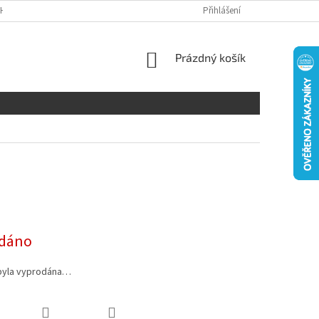
H ÚDAJŮ
DISCLAIMER
Přihlášení
NÁKUPNÍ
Prázdný košík
KOŠÍK
dáno
byla vyprodána…