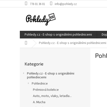
Přejít
776 01 36 01
info@pohledy.cz
na
obsah
Pohledy.cz - E-shop s originálními pohlednicemi
Dop
Domů
Pohledy.cz - E-shop s originálními pohlednicemi
P
Pohl
o
Přeskočit
s
Kategorie
kategorie
t
r
Pohledy.cz - E-shop s originálními
a
pohlednicemi
n
Pohlednice
n
Prémiová kolekce
í
Auto, moto, vlaky, letadla...
p
A. Mucha
a