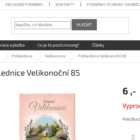
OBCHODNÍ PODMÍNKY
KONTAKTY
PODMÍNKY OCHRANY OSOBNÍC
HLEDAT
rava a platba
Co je to postcrossing?
Články
Pohlednice
Velikonoce
Pohlednice Velikonoční 85
ednice Velikonoční 85
6 ,-
Měrná
Vypro
cena:
Položka 