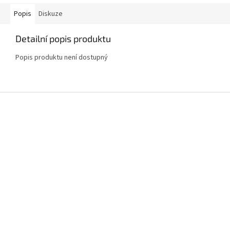
Popis
Diskuze
Detailní popis produktu
Popis produktu není dostupný
Z
á
p
a
t
í