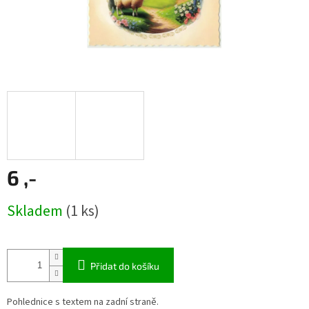
6 ,-
Měrná
Skladem
(1 ks)
cena:
Přidat do košíku
Pohlednice s textem na zadní straně.