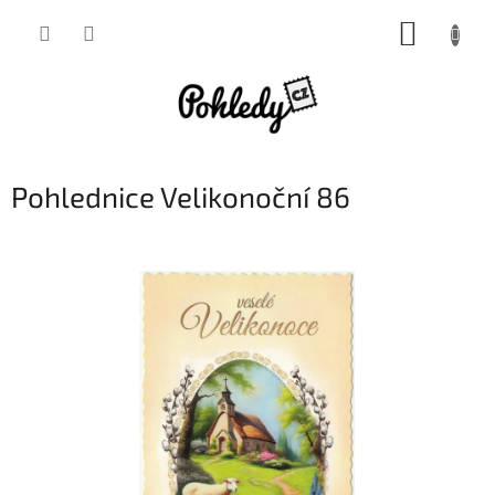
Přejít
NÁKUP
na
obsah
KOŠÍK
Pohlednice Velikonoční 86