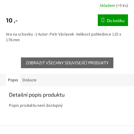
Skladem
(>5 ks)
10 ,-
Do košíku
Hra na schovku :-) Autor: Petr Václavek Velikost pohlednice 125 x
176 mm
ZOBRAZIT VŠECHNY SOUVISEJÍCÍ PRODUKTY
Popis
Diskuze
Detailní popis produktu
Popis produktu není dostupný
Z