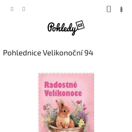
Přejít
NÁKUP
na
obsah
KOŠÍK
Pohlednice Velikonoční 94