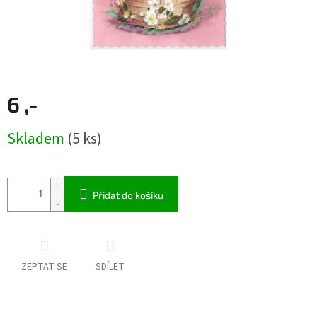
6 ,-
Měrná
Skladem
(5 ks)
cena:
Přidat do košíku
ZEPTAT SE
SDÍLET