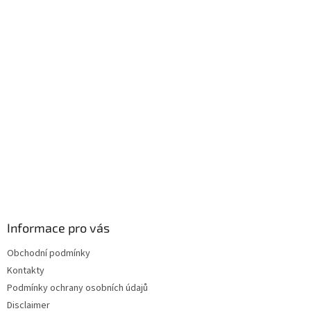
á
p
a
t
í
Informace pro vás
Obchodní podmínky
Kontakty
Podmínky ochrany osobních údajů
Disclaimer