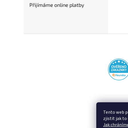
Přijímáme online platby
Z
á
p
a
t
í
Tento web p
zjistit jak t
Jak chráníme