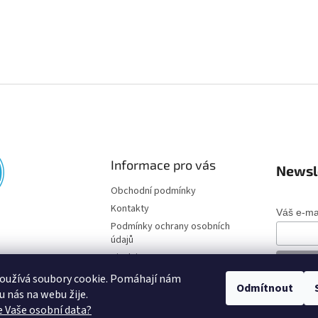
Informace pro vás
Newsl
Obchodní podmínky
Kontakty
Váš e-ma
Podmínky ochrany osobních
údajů
Disclaimer
oužívá soubory cookie. Pomáhají nám
Odmítnout
o u nás na webu žije.
 Vaše osobní data?