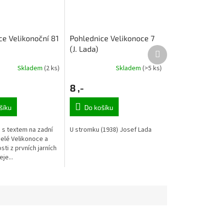
ce Velikonoční 81
Pohlednice Velikonoce 7
(J. Lada)
Další
produkt
Skladem
(2 ks)
Skladem
(>5 ks)
8 ,-
šíku
Do košíku
 s textem na zadní
U stromku (1938) Josef Lada
selé Velikonoce a
ti z prvních jarních
je...