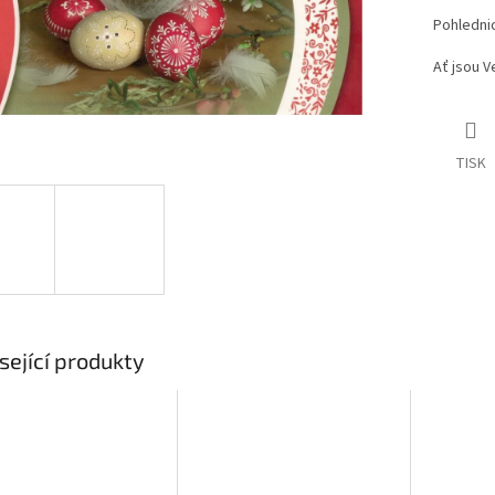
Pohlednic
Ať jsou V
TISK
sející produkty