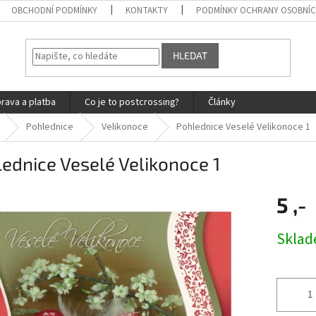
OBCHODNÍ PODMÍNKY
KONTAKTY
PODMÍNKY OCHRANY OSOBNÍC
HLEDAT
rava a platba
Co je to postcrossing?
Články
Pohlednice
Velikonoce
Pohlednice Veselé Velikonoce 1
ednice Veselé Velikonoce 1
5 ,-
Měrná
Skla
cena: