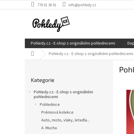
Přejít
776 01 36 01
info@pohledy.cz
na
obsah
Pohledy.cz - E-shop s originálními pohlednicemi
Dop
Domů
Pohledy.cz - E-shop s originálními pohlednicemi
P
Pohl
o
Přeskočit
s
Kategorie
kategorie
t
r
Pohledy.cz - E-shop s originálními
a
pohlednicemi
n
Pohlednice
n
Prémiová kolekce
í
Auto, moto, vlaky, letadla...
p
A. Mucha
a