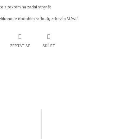
e s textem na zadní straně:
elikonoce obdobím radosti, zdraví a štěstí!
ZEPTAT SE
SDÍLET