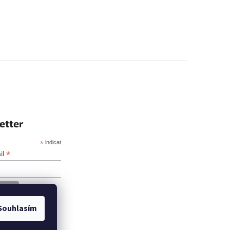
etter
*
indicates required
*
il
Souhlasím