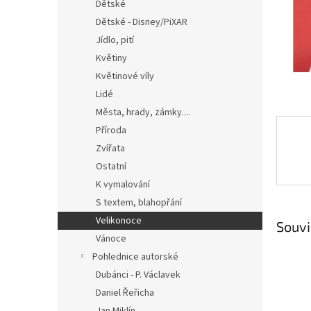
n
Dětské
e
Dětské - Disney/PiXAR
l
Jídlo, pití
Květiny
Květinové víly
Lidé
Města, hrady, zámky....
Příroda
Zvířata
Ostatní
K vymalování
S textem, blahopřání
Velikonoce
Souvi
Vánoce
Pohlednice autorské
Dubánci - P. Václavek
Daniel Řeřicha