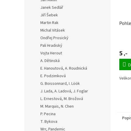
Jan Miklín
Janek Sedlář
Jiří Šebek
Martin Rak
Pohle
Michal Vitásek
Ondřej Prosický
Pali Hradiský
5 ,-
Vojta Herout
A. Dětinská
D
E. Hanoutová, A. Roudnická
E. Podzimková
Veliko
G. Boissonnard, I. Löök
J. Lada, A. Ladová, J. Foglar
L. Ernestová, M. Brožová
M. Marquis, N. Chen
P. Pecina
Popi
T. Bykova
Wrr, Pandemic