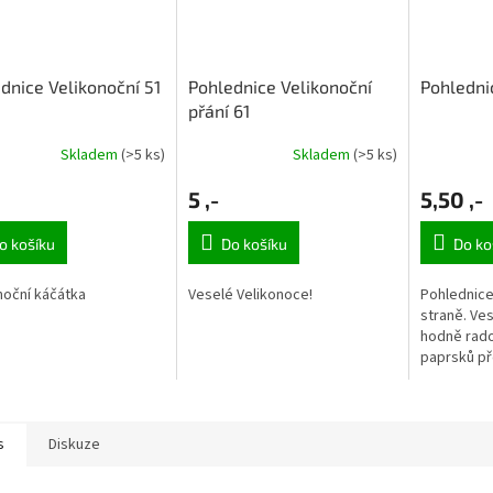
dnice Velikonoční 51
Pohlednice Velikonoční
Pohledni
přání 61
Skladem
(>5 ks)
Skladem
(>5 ks)
5 ,-
5,50 ,-
o košíku
Do košíku
Do ko
noční káčátka
Veselé Velikonoce!
Pohlednice
straně. Ve
hodně rados
paprsků pře
s
Diskuze