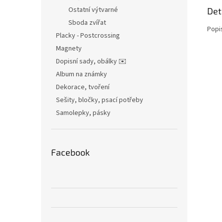
Ostatní výtvarné
Det
Sboda zvířat
Popi
Placky - Postcrossing
Magnety
Dopisní sady, obálky ✉️
Album na známky
Dekorace, tvoření
Sešity, bločky, psací potřeby
Samolepky, pásky
Facebook