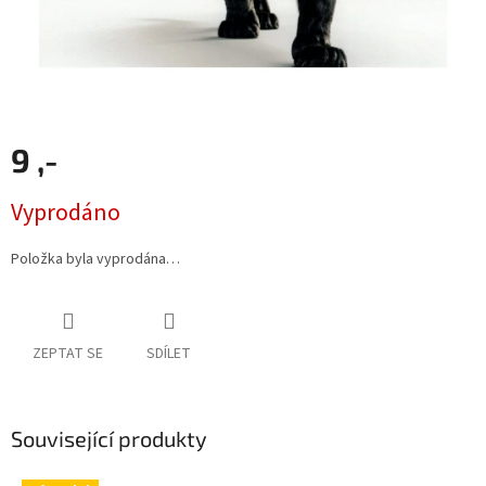
9 ,-
Měrná
Vyprodáno
cena:
Položka byla vyprodána…
ZEPTAT SE
SDÍLET
Související produkty