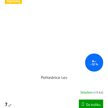
Výprodej
8 ,-
–12 %
Pohlednice Lev
Skladem
(>5 ks)
7 ,-
Do košíku