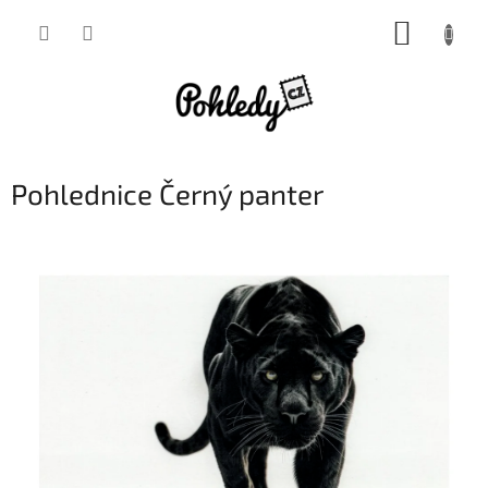
Přejít
NÁKUP
na
obsah
KOŠÍK
Pohlednice Černý panter