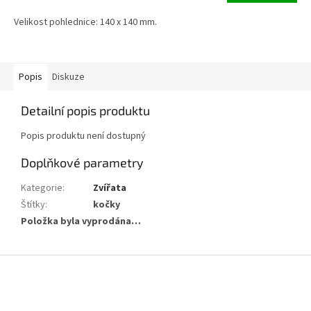
Velikost pohlednice: 140 x 140 mm.
Popis
Diskuze
Detailní popis produktu
Popis produktu není dostupný
Doplňkové parametry
Kategorie
:
Zvířata
Štítky
:
kočky
Položka byla vyprodána…
Z
á
p
a