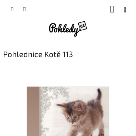
Přejít
NÁKUP
na
obsah
KOŠÍK
Pohlednice Kotě 113