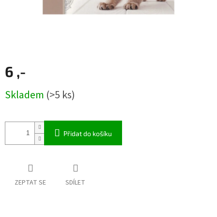
6 ,-
Měrná
Skladem
(>5 ks)
cena:
Přidat do košíku
ZEPTAT SE
SDÍLET