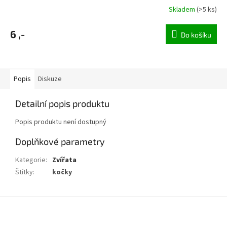
Skladem
(>5 ks)
6 ,-
Do košíku
Popis
Diskuze
Detailní popis produktu
Popis produktu není dostupný
Doplňkové parametry
Kategorie
:
Zvířata
Štítky
:
kočky
Z
á
p