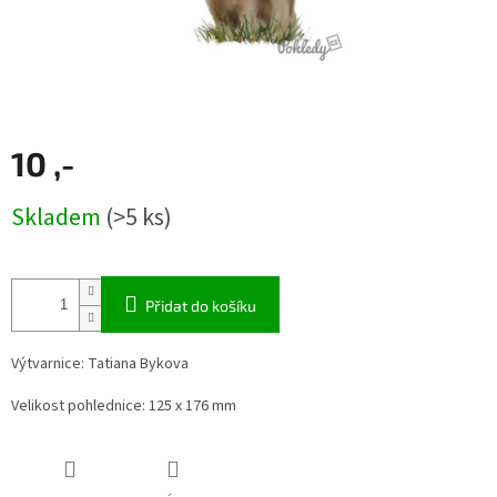
10 ,-
Měrná
Skladem
(>5 ks)
cena:
Přidat do košíku
Výtvarnice: Tatiana Bykova
Velikost pohlednice:
125 x 176 mm