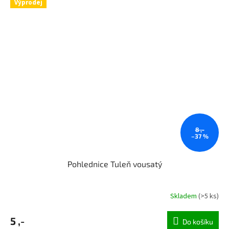
Výprodej
8 ,-
–37 %
Pohlednice Tuleň vousatý
Skladem
(>5 ks)
5 ,-
Do košíku