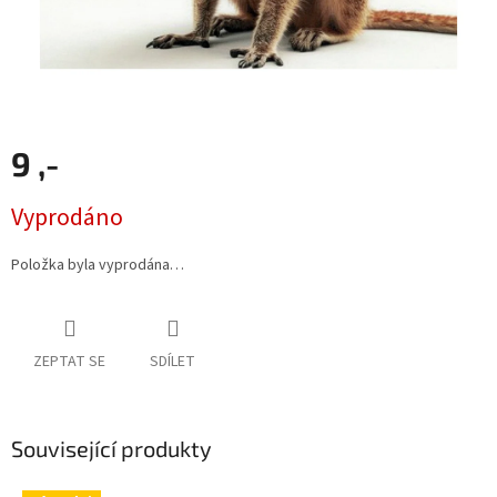
9 ,-
Měrná
Vyprodáno
cena:
Položka byla vyprodána…
ZEPTAT SE
SDÍLET
Související produkty