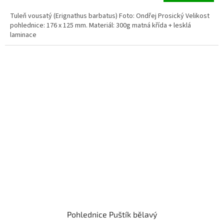
Tuleň vousatý (Erignathus barbatus) Foto: Ondřej Prosický Velikost
pohlednice: 176 x 125 mm. Materiál: 300g matná křída + lesklá
laminace
Pohlednice Puštík bělavý