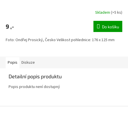
Skladem
(>5 ks)
9 ,-
Do košíku
Foto: Ondřej Prosický, Česko Velikost pohlednice: 176 x 125 mm
Popis
Diskuze
Detailní popis produktu
Popis produktu není dostupný
Z
á
p
a