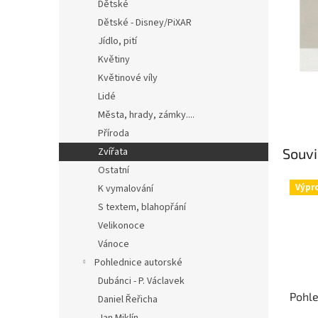
n
Dětské
e
Dětské - Disney/PiXAR
l
Jídlo, pití
Květiny
Květinové víly
Lidé
Města, hrady, zámky....
Příroda
Souvi
Zvířata
Ostatní
Výpr
K vymalování
S textem, blahopřání
Velikonoce
Vánoce
Pohlednice autorské
Dubánci - P. Václavek
Pohl
Daniel Řeřicha