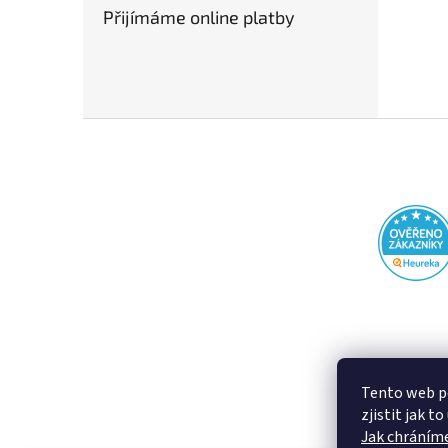
Přijímáme online platby
Z
á
p
a
t
í
Tento web p
zjistit jak t
Jak chráníme