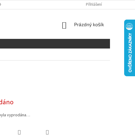
H ÚDAJŮ
DISCLAIMER
Přihlášení
NÁKUPNÍ
Prázdný košík
KOŠÍK
dáno
byla vyprodána…