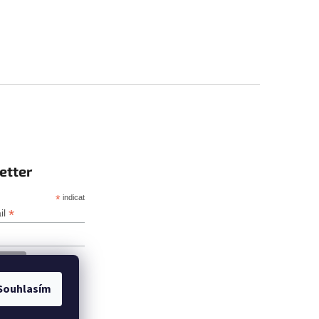
etter
*
indicates required
*
il
Souhlasím