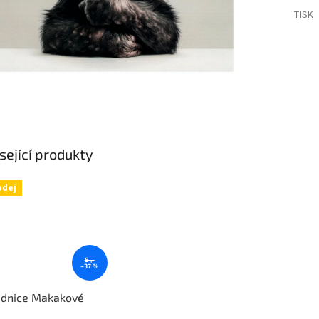
TISK
sející produkty
odej
8 ,-
–37 %
ednice Makakové