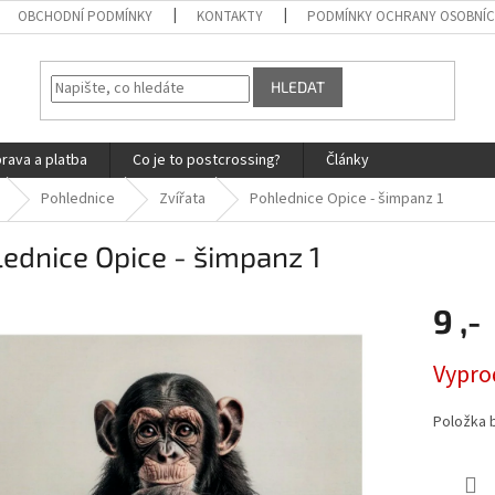
OBCHODNÍ PODMÍNKY
KONTAKTY
PODMÍNKY OCHRANY OSOBNÍC
HLEDAT
rava a platba
Co je to postcrossing?
Články
Pohlednice
Zvířata
Pohlednice Opice - šimpanz 1
ednice Opice - šimpanz 1
9 ,-
Měrná
Vypro
cena:
Položka 