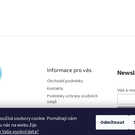
Informace pro vás
Newsl
Obchodní podmínky
Kontakty
Váš e-ma
Podmínky ochrany osobních
údajů
Disclaimer
oužívá soubory cookie. Pomáhají nám
Odmítnout
o u nás na webu žije.
 Vaše osobní data?