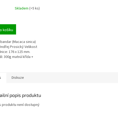
Skladem
(>5 ks)
o košíku
bandar (Macaca sinica)
Ondřej Prosický Velikost
nice: 176 x 125 mm.
ál: 300g matná křída +
 laminace
s
Diskuze
ailní popis produktu
s produktu není dostupný