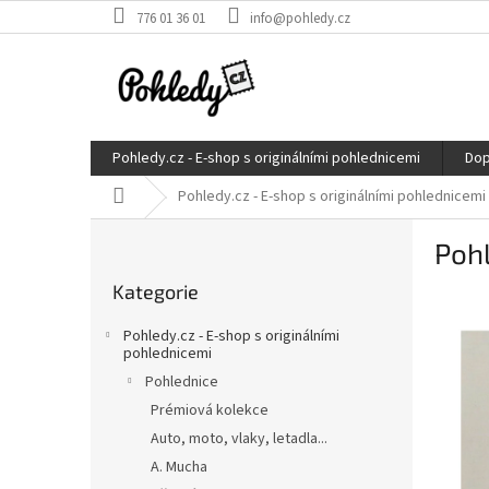
Přejít
776 01 36 01
info@pohledy.cz
na
obsah
Pohledy.cz - E-shop s originálními pohlednicemi
Dop
Domů
Pohledy.cz - E-shop s originálními pohlednicemi
P
Pohl
o
Přeskočit
s
Kategorie
kategorie
t
r
Pohledy.cz - E-shop s originálními
a
pohlednicemi
n
Pohlednice
n
Prémiová kolekce
í
Auto, moto, vlaky, letadla...
p
A. Mucha
a