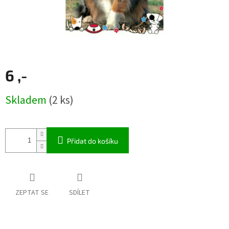
6 ,-
Měrná
Skladem
(2 ks)
cena:
Přidat do košíku
ZEPTAT SE
SDÍLET