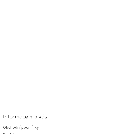
Z
á
p
a
t
í
Informace pro vás
Obchodní podmínky