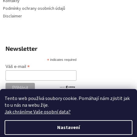
Kontakty
Podmínky ochrany osobních údajů
Disclaimer
Newsletter
*
indicates required
*
Váš e-mail
Tento web používá soubory cookie. Pomáhají nám zjistit jak
to u nás na webu žije.
Jak chráníme Vaše osobní data?
Nastavení
Vytvořil Shoptet