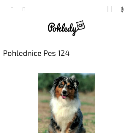
Přejít
NÁKUP
na
obsah
KOŠÍK
Pohlednice Pes 124