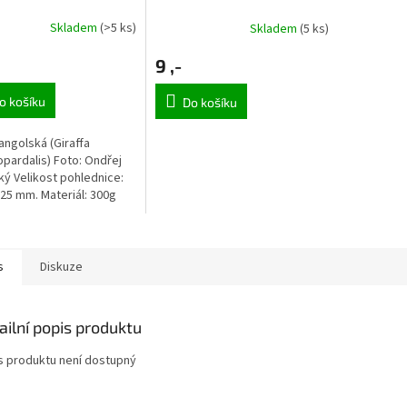
Skladem
(>5 ks)
Skladem
(5 ks)
9 ,-
o košíku
Do košíku
 angolská (Giraffa
pardalis) Foto: Ondřej
ký Velikost pohlednice:
125 mm. Materiál: 300g
křída + lesklá laminace
s
Diskuze
ailní popis produktu
s produktu není dostupný