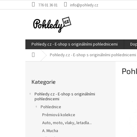
Přejít
776 01 36 01
info@pohledy.cz
na
obsah
Pohledy.cz - E-shop s originálními pohlednicemi
Dop
Domů
Pohledy.cz - E-shop s originálními pohlednicemi
P
Pohl
o
Přeskočit
s
Kategorie
kategorie
t
r
Pohledy.cz - E-shop s originálními
a
pohlednicemi
n
Pohlednice
n
Prémiová kolekce
í
Auto, moto, vlaky, letadla...
p
A. Mucha
a