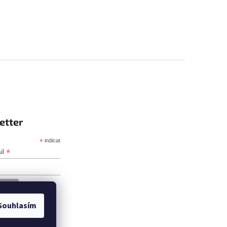
etter
*
indicates required
*
il
Souhlasím