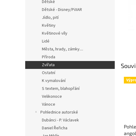
n
Dětské
e
Dětské - Disney/PiXAR
l
Jídlo, pití
Květiny
Květinové víly
Lidé
Města, hrady, zámky....
Příroda
Souvi
Zvířata
Ostatní
Výpr
K vymalování
S textem, blahopřání
Velikonoce
Vánoce
Pohlednice autorské
Dubánci - P. Václavek
Pohle
Daniel Řeřicha
ango