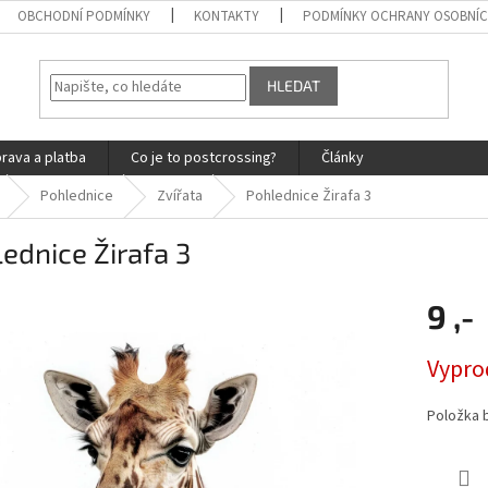
OBCHODNÍ PODMÍNKY
KONTAKTY
PODMÍNKY OCHRANY OSOBNÍC
HLEDAT
rava a platba
Co je to postcrossing?
Články
Pohlednice
Zvířata
Pohlednice Žirafa 3
ednice Žirafa 3
9 ,-
Měrná
Vypro
cena:
Položka 