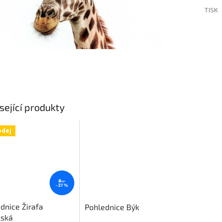
TISK
sející produkty
odej
8 ,-
–37 %
dnice Žirafa
Pohlednice Býk
lská