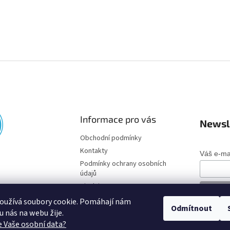
Informace pro vás
Newsl
Obchodní podmínky
Kontakty
Váš e-ma
Podmínky ochrany osobních
údajů
Disclaimer
oužívá soubory cookie. Pomáhají nám
Odmítnout
o u nás na webu žije.
 Vaše osobní data?