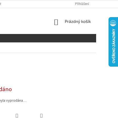
H ÚDAJŮ
DISCLAIMER
Přihlášení
NÁKUPNÍ
Prázdný košík
KOŠÍK
dáno
byla vyprodána…