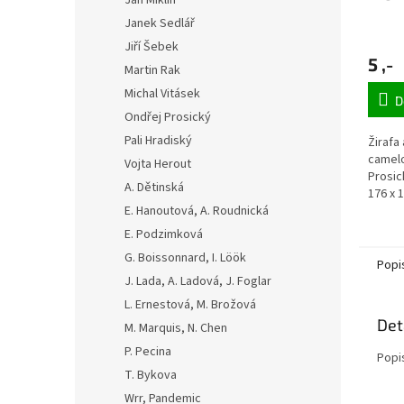
Jan Miklín
Janek Sedlář
Jiří Šebek
5 ,-
Martin Rak
Michal Vitásek
D
Ondřej Prosický
Pali Hradiský
Žirafa
camelo
Vojta Herout
Prosic
A. Dětinská
176 x 
matná 
E. Hanoutová, A. Roudnická
E. Podzimková
G. Boissonnard, I. Löök
Popi
J. Lada, A. Ladová, J. Foglar
L. Ernestová, M. Brožová
Det
M. Marquis, N. Chen
P. Pecina
Popi
T. Bykova
Wrr, Pandemic