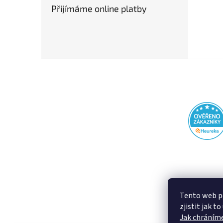
Přijímáme online platby
Z
á
p
a
t
í
Tento web p
zjistit jak t
Jak chráníme