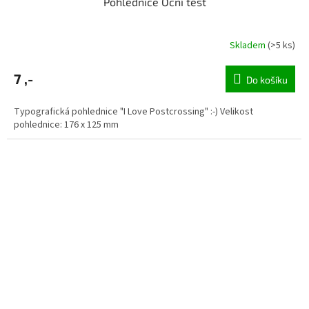
Pohlednice Oční test
Skladem
(>5 ks)
7 ,-
Do košíku
Typografická pohlednice "I Love Postcrossing" :-) Velikost
pohlednice: 176 x 125 mm