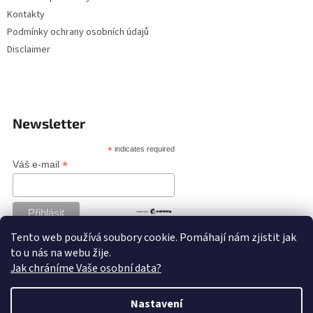
Kontakty
Podmínky ochrany osobních údajů
Disclaimer
Newsletter
*
indicates required
*
Váš e-mail
Tento web používá soubory cookie. Pomáhají nám zjistit jak
to u nás na webu žije.
Jak chráníme Vaše osobní data?
Nastavení
Vytvořil Shoptet