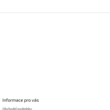
Z
á
p
a
t
í
Informace pro vás
Obchodní podmínky