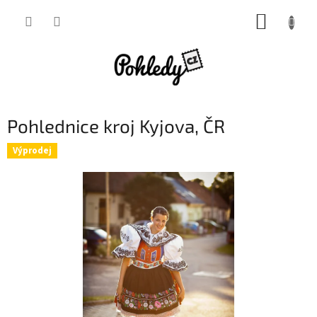
Přejít
NÁKUP
na
obsah
KOŠÍK
Pohlednice kroj Kyjova, ČR
Výprodej