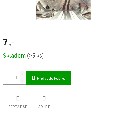
7 ,-
Měrná
Skladem
(>5 ks)
cena:
Přidat do košíku
ZEPTAT SE
SDÍLET