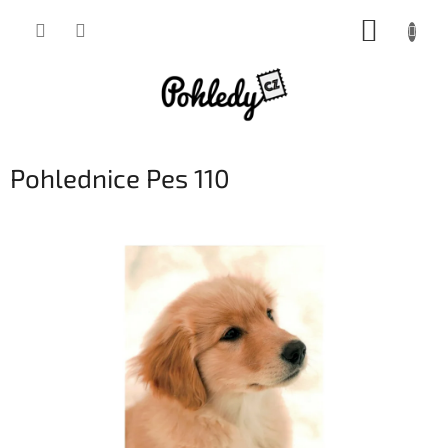
Přejít
NÁKUP
na
obsah
KOŠÍK
Pohlednice Pes 110