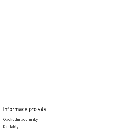
Z
á
p
a
t
í
Informace pro vás
Obchodní podmínky
Kontakty