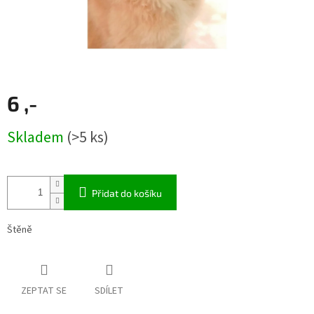
6 ,-
Měrná
Skladem
(>5 ks)
cena:
Přidat do košíku
Štěně
ZEPTAT SE
SDÍLET