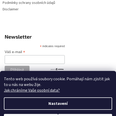
Podmínky ochrany osobních údajů
Disclaimer
Newsletter
*
indicates required
*
Váš e-mail
Tento web používá soubory cookie. Pomáhají nám zjistit jak
to u nás na webu žije.
Jak chráníme Vaše osobní data?
Nastavení
Vytvořil Shoptet
Naši milí zákazníci, v období 10.- 18.8. nebudeme odesílat objednávky.