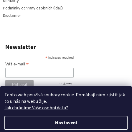
Kontakty
Podmínky ochrany osobních údajů
Disclaimer
Newsletter
*
indicates required
*
Váš e-mail
Tento web používá soubory cookie. Pomáhají nám zjistit jak
to u nás na webu žije.
Jak chráníme Vaše osobní data?
Nastavení
Vytvořil Shoptet