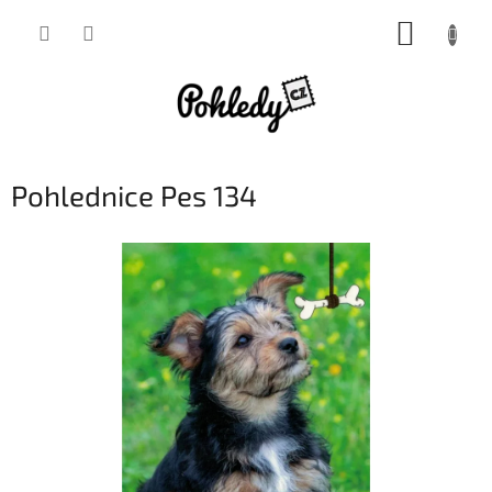
Přejít
NÁKUP
na
obsah
KOŠÍK
Pohlednice Pes 134