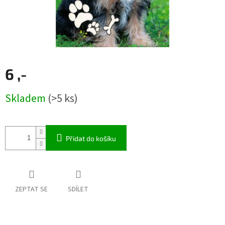
6 ,-
Měrná
Skladem
(>5 ks)
cena:
Přidat do košíku
ZEPTAT SE
SDÍLET