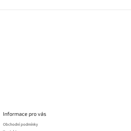
Z
á
p
a
t
í
Informace pro vás
Obchodní podmínky